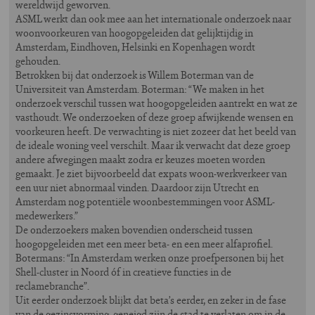
wereldwijd geworven.
ASML werkt dan ook mee aan het internationale onderzoek naar
woonvoorkeuren van hoogopgeleiden dat gelijktijdig in
Amsterdam, Eindhoven, Helsinki en Kopenhagen wordt
gehouden.
Betrokken bij dat onderzoek is Willem Boterman van de
Universiteit van Amsterdam. Boterman: “We maken in het
onderzoek verschil tussen wat hoogopgeleiden aantrekt en wat ze
vasthoudt. We onderzoeken of deze groep afwijkende wensen en
voorkeuren heeft. De verwachting is niet zozeer dat het beeld van
de ideale woning veel verschilt. Maar ik verwacht dat deze groep
andere afwegingen maakt zodra er keuzes moeten worden
gemaakt. Je ziet bijvoorbeeld dat expats woon-werkverkeer van
een uur niet abnormaal vinden. Daardoor zijn Utrecht en
Amsterdam nog potentiële woonbestemmingen voor ASML-
medewerkers.”
De onderzoekers maken bovendien onderscheid tussen
hoogopgeleiden met een meer beta- en een meer alfaprofiel.
Botermans: “In Amsterdam werken onze proefpersonen bij het
Shell-cluster in Noord óf in creatieve functies in de
reclamebranche”.
Uit eerder onderzoek blijkt dat beta’s eerder, en zeker in de fase
van de gezinsvorming, geneigd zijn de stad te verlaten om in de