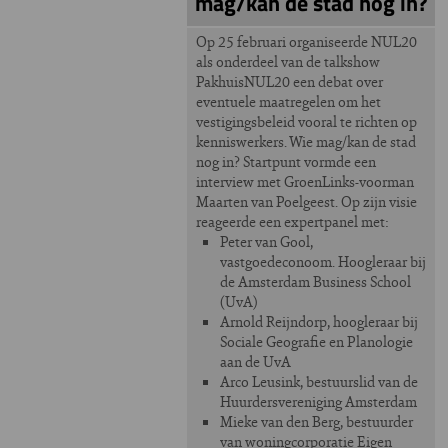
mag/kan de stad nog in?
Op 25 februari organiseerde NUL20
als onderdeel van de talkshow
PakhuisNUL20 een debat over
eventuele maatregelen om het
vestigingsbeleid vooral te richten op
kenniswerkers. Wie mag/kan de stad
nog in? Startpunt vormde een
interview met GroenLinks-voorman
Maarten van Poelgeest. Op zijn visie
reageerde een expertpanel met:
Peter van Gool,
vastgoedeconoom. Hoogleraar bij
de Amsterdam Business School
(UvA)
Arnold Reijndorp, hoogleraar bij
Sociale Geografie en Planologie
aan de UvA
Arco Leusink, bestuurslid van de
Huurdersvereniging Amsterdam
Mieke van den Berg, bestuurder
van woningcorporatie Eigen