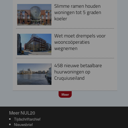
Slimme ramen houden
woningen tot 5 graden
koeler
Wet moet drempels voor
wooncoöperaties
wegnemen
458 nieuwe betaalbare
huurwoningen op
Cruquiuseiland
Meer
Meer NUL20
Meer NUL20
Tijdschriftarchief
Nieuwsbrief