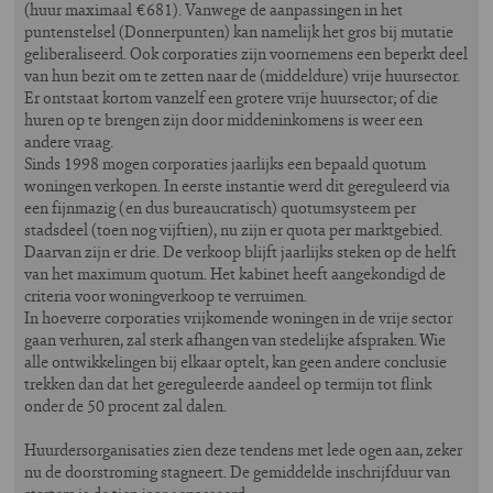
(huur maximaal €681). Vanwege de aanpassingen in het
puntenstelsel (Donnerpunten) kan namelijk het gros bij mutatie
geliberaliseerd. Ook corporaties zijn voornemens een beperkt deel
van hun bezit om te zetten naar de (middeldure) vrije huursector.
Er ontstaat kortom vanzelf een grotere vrije huursector; of die
huren op te brengen zijn door middeninkomens is weer een
andere vraag.
Sinds 1998 mogen corporaties jaarlijks een bepaald quotum
woningen verkopen. In eerste instantie werd dit gereguleerd via
een fijnmazig (en dus bureaucratisch) quotumsysteem per
stadsdeel (toen nog vijftien), nu zijn er quota per marktgebied.
Daarvan zijn er drie. De verkoop blijft jaarlijks steken op de helft
van het maximum quotum. Het kabinet heeft aangekondigd de
criteria voor woningverkoop te verruimen.
In hoeverre corporaties vrijkomende woningen in de vrije sector
gaan verhuren, zal sterk afhangen van stedelijke afspraken. Wie
alle ontwikkelingen bij elkaar optelt, kan geen andere conclusie
trekken dan dat het gereguleerde aandeel op termijn tot flink
onder de 50 procent zal dalen.
Huurdersorganisaties zien deze tendens met lede ogen aan, zeker
nu de doorstroming stagneert. De gemiddelde inschrijfduur van