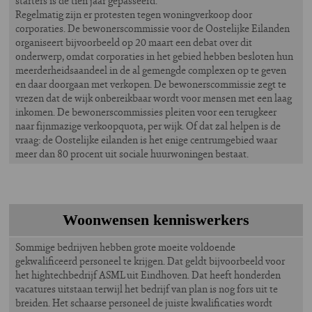
starters is de tien jaar gepasseerd.
Regelmatig zijn er protesten tegen woningverkoop door
corporaties. De bewonerscommissie voor de Oostelijke Eilanden
organiseert bijvoorbeeld op 20 maart een debat over dit
onderwerp, omdat corporaties in het gebied hebben besloten hun
meerderheidsaandeel in de al gemengde complexen op te geven
en daar doorgaan met verkopen. De bewonerscommissie zegt te
vrezen dat de wijk onbereikbaar wordt voor mensen met een laag
inkomen. De bewonerscommissies pleiten voor een terugkeer
naar fijnmazige verkoopquota, per wijk. Of dat zal helpen is de
vraag: de Oostelijke eilanden is het enige centrumgebied waar
meer dan 80 procent uit sociale huurwoningen bestaat.
Woonwensen kenniswerkers
Sommige bedrijven hebben grote moeite voldoende
gekwalificeerd personeel te krijgen. Dat geldt bijvoorbeeld voor
het hightechbedrijf ASML uit Eindhoven. Dat heeft honderden
vacatures uitstaan terwijl het bedrijf van plan is nog fors uit te
breiden. Het schaarse personeel de juiste kwalificaties wordt