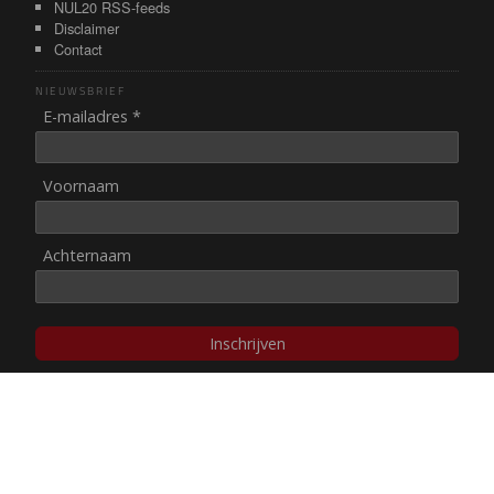
NUL20 RSS-feeds
Disclaimer
Contact
NIEUWSBRIEF
E-mailadres *
Voornaam
Achternaam
Inschrijven
© NUL20, 2002-heden,
auteursrechten/disclaimer
Stichting NUL20 heeft de
ANBI-status
.
Image