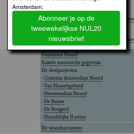
Amsterdam.
Abonneer je op de
ww
tweewekelijkse NUL20
nieuwsbrief
Zie
woonbarome
Panorama Noord
Enkele statistische gegevens
De deelprojecten
-
Centrum Amsterdam Noord
-
Van Hasseltgebied
-
Nieuwendam-Noord
-
De Banne
-
De Bongerd
-
Noordelijke IJ-oever
De woonbarometer