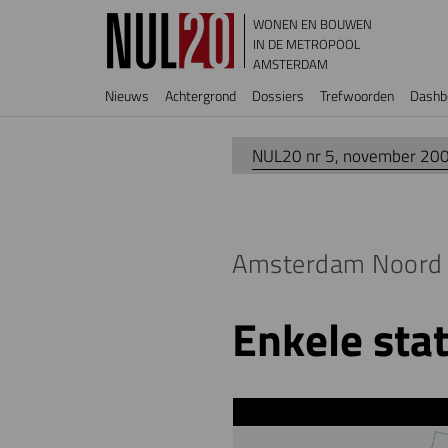
Overslaan en naar de inhoud gaan
WONEN EN BOUWEN
IN DE METROPOOL
AMSTERDAM
Hoofdnavigatie
Nieuws
Achtergrond
Dossiers
Trefwoorden
Dashb
NUL20 nr 5, november 20
Amsterdam Noord
Enkele sta