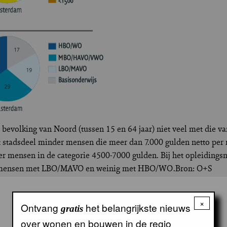
 bevolking van Noord (tussen 15 en 64 jaar) niet veel met die v
et stadsdeel minder mensen die meer dan 7.000 gulden netto per
 mensen in de categorie 4500-7000 gulden. Bij het opleidingsni
el mensen met LBO/MAVO en weinig met HBO/WO.Bron: O+S
×
Ontvang
het belangrijkste nieuws
gratis
over wonen en bouwen in de regio