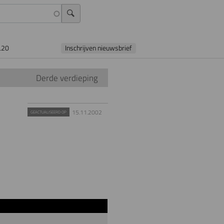
L20
Inschrijven nieuwsbrief
Derde verdieping
15.11.2002
GEACTUALISEERD OP