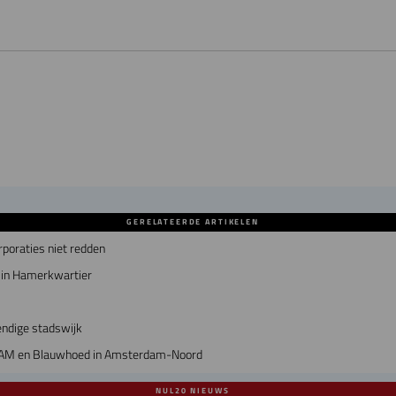
GERELATEERDE ARTIKELEN
poraties niet redden
in Hamerkwartier
vendige stadswijk
 AM en Blauwhoed in Amsterdam-Noord
NUL20 NIEUWS