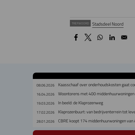
Stadsdeel Noord
TREFWOORD
Kaasschaaf over onderhoudskosten gaat cor
08.06.2026
Woontorens met 400 middenhuurwoningen 
16.04.2026
In beeld: de Klaprozenweg
19.03.2026
Klaprozenbuurt: van bedrijventerrein tot le
17.02.2026
CBRE koopt 174 middenhuurwoningen van
28.01.2026