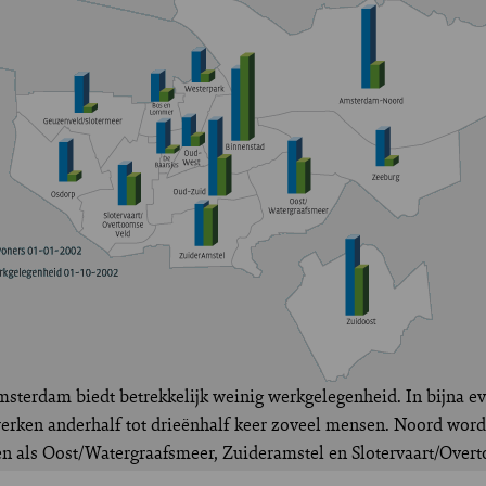
msterdam biedt betrekkelijk weinig werkgelegenheid. In bijna ev
rken anderhalf tot drieënhalf keer zoveel mensen. Noord word
len als Oost/Watergraafsmeer, Zuideramstel en Slotervaart/Over