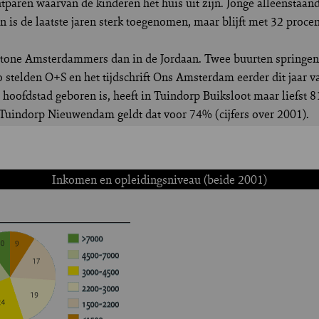
tparen waarvan de kinderen het huis uit zijn. Jonge alleenstaan
is de laatste jaren sterk toegenomen, maar blijft met 32 procen
ne Amsterdammers dan in de Jordaan. Twee buurten springen er 
stelden O+S en het tijdschrift Ons Amsterdam eerder dit jaar vas
oofdstad geboren is, heeft in Tuindorp Buiksloot maar liefst 
Tuindorp Nieuwendam geldt dat voor 74% (cijfers over 2001).
Inkomen en opleidingsniveau (beide 2001)