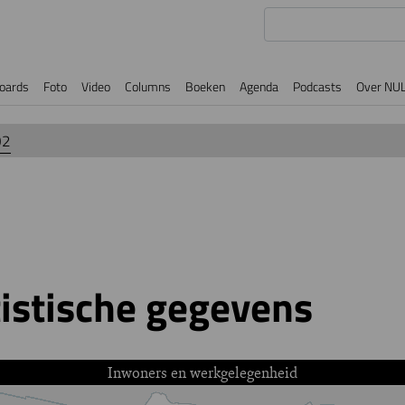
oards
Foto
Video
Columns
Boeken
Agenda
Podcasts
Over NU
02
tistische gegevens
Inwoners en werkgelegenheid