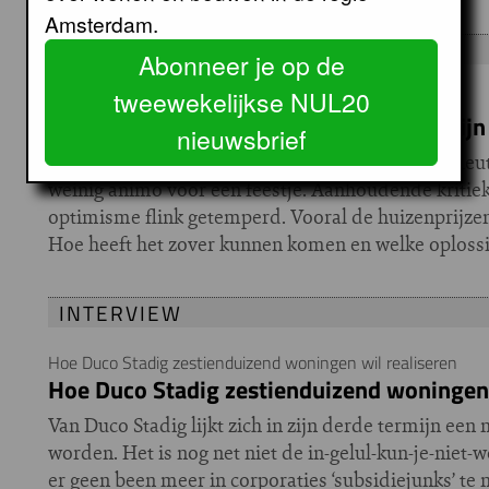
Amsterdam.
VIERDE VERDIEPING
Abonneer je op de
tweewekelijkse NUL20
Zorgen om IJburg
Amsterdamse nieuwbouwwijk verliest zijn
nieuwsbrief
Op 21 november krijgen de eerste IJburgers de sleu
weinig animo voor een feestje. Aanhoudende kritiek
optimisme flink getemperd. Vooral de huizenprijz
Hoe heeft het zover kunnen komen en welke oploss
INTERVIEW
Hoe Duco Stadig zestienduizend woningen wil realiseren
Hoe Duco Stadig zestienduizend woningen 
Van Duco Stadig lijkt zich in zijn derde termijn ee
worden. Het is nog net niet de in-gelul-kun-je-niet-w
er geen been meer in corporaties ‘subsidiejunks’ te