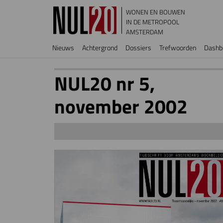
Overslaan en naar de inhoud gaan
WONEN EN BOUWEN
IN DE METROPOOL
AMSTERDAM
Hoofdnavigatie
Nieuws
Achtergrond
Dossiers
Trefwoorden
Dashb
NUL20 nr 5,
november 2002