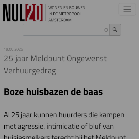
Overslaan en naar de inhoud gaan
WONEN EN BOUWEN
IN DE METROPOOL
AMSTERDAM
19.06.2026
25 jaar Meldpunt Ongewenst
Verhuurgedrag
Boze huisbazen de baas
Al 25 jaar kunnen huurders die kampen
met agressie, intimidatie of bluf van
huisjesmelkers terecht bij het Meldpunt