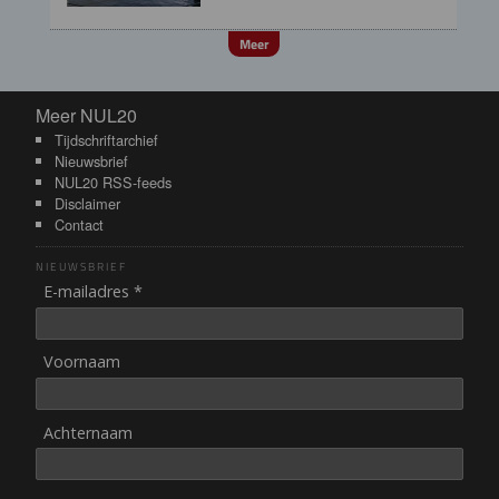
Meer
Meer NUL20
Meer NUL20
Tijdschriftarchief
Nieuwsbrief
NUL20 RSS-feeds
Disclaimer
Contact
NIEUWSBRIEF
E-mailadres *
Voornaam
Achternaam