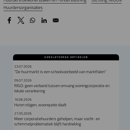
Huurdersorganisaties
GERELATEERDE ARTIKELEN
23.07.2026
“De huurmarkt is een schoolvoorbeeld van marktfalen”
09.07.2026
RIGO: geen verband tussen omvang woningcorporatie en
lokale verankering
16.06.2026
Huren stijgen, woonquote daalt
27.05.2026
Meer corporatiehuurders geholpen, maar vocht- en
schimmelproblematiek blijft hardnekkig