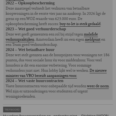
2022 – Opkoopbescherming
Deze maatregel verbiedt het verhuren van betaalbare
koopwoningen in de eerste vier jaar na aankoop. In 2026 ligt de
grens op een WOZ-waarde van 623.000 euro. De
opkoopbescherming heeft succes:
buy-to-let is sterk gedaald
.
2023 – Wet goed verhuurderschap
Deze wet geeft gemeenten een rol bij strijd tegen
malafide
verhuurpraktijken
. Amsterdam heeft nu een eigen
meldpunt
en
een Team goed verhuurderschap.
2024 – Wet betaalbare huur
Deze wet stelt grenzen aan de huurprijzen voor woningen tot 186
punten, dus voor sociale huur én voor middenhuur. Voor veel
huurders is dit een enorme verbetering. Voor sommige
verhuurders juist niet. Hun lobby lijkt wel te werken.
De nieuwe
minister van VRO bereidt aanpassingen voor.
2024 – Wet vaste huurcontracten
Vaste huurcontracten voor onbepaalde tijd worden
weer de norm
.
Wel zijn er uitzonderingen voor studenten of urgent
woningzoekenden.
TREFWOORD
Huurders/bewonerszaken en -ondersteuning
Stichting !WOON