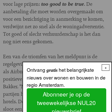
voor lage prijzen:
. De
too good to be true
aanbetaling die moet worden overgemaakt om
voor een bezichtiging in aanmerking te komen,
verdwijnt net zo snel als de woningadvertentie.
Tot goed of slecht verhuurderschap is het dan
nog niet eens gekomen.
Een van de triomfen van het meldpunt is de
regelgeving voor vakantieverhuur, via platforms
×
Ontvang
het belangrijkste
gratis
als Airbnb. "Dit kwam op rond 2013 vanuit het
nieuws over wonen en bouwen in de
positieve idee van
, vertelt
sharing is caring"
regio Amsterdam.
Bakker. "Maar al snel bleek dat professionele
Abonneer je op de
partijen het platform gebruikten voor illegale
hotels. De gemeente had er geen oog voor en
tweewekelijkse NUL20
sloot een deal met Airbnb voor het innen van de
nieuwsbrief