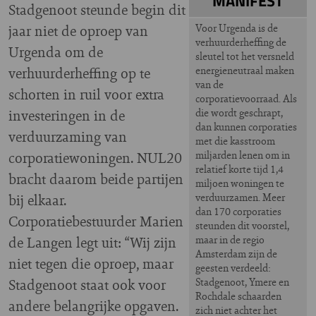
MANIFEST
Stadgenoot steunde begin dit
jaar niet de oproep van
Voor Urgenda is de
verhuurderheffing de
Urgenda om de
sleutel tot het versneld
verhuurderheffing op te
energieneutraal maken
van de
schorten in ruil voor extra
corporatievoorraad. Als
investeringen in de
die wordt geschrapt,
dan kunnen corporaties
verduurzaming van
met die kasstroom
corporatiewoningen. NUL20
miljarden lenen om in
relatief korte tijd 1,4
bracht daarom beide partijen
miljoen woningen te
bij elkaar.
verduurzamen. Meer
dan 170 corporaties
Corporatiebestuurder Marien
steunden dit voorstel,
de Langen legt uit: “Wij zijn
maar in de regio
Amsterdam zijn de
niet tegen die oproep, maar
geesten verdeeld:
Stadgenoot staat ook voor
Stadgenoot, Ymere en
Rochdale schaarden
andere belangrijke opgaven.
zich niet achter het