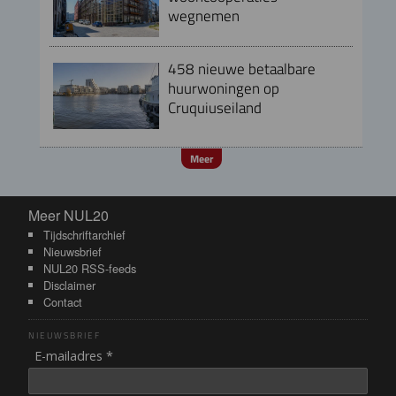
wegnemen
458 nieuwe betaalbare
huurwoningen op
Cruquiuseiland
Meer
Meer NUL20
Meer NUL20
Tijdschriftarchief
Nieuwsbrief
NUL20 RSS-feeds
Disclaimer
Contact
NIEUWSBRIEF
E-mailadres *