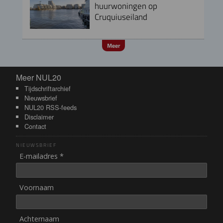
huurwoningen op
Cruquiuseiland
Meer
Meer NUL20
Meer NUL20
Tijdschriftarchief
Nieuwsbrief
NUL20 RSS-feeds
Disclaimer
Contact
NIEUWSBRIEF
E-mailadres *
Voornaam
Achternaam