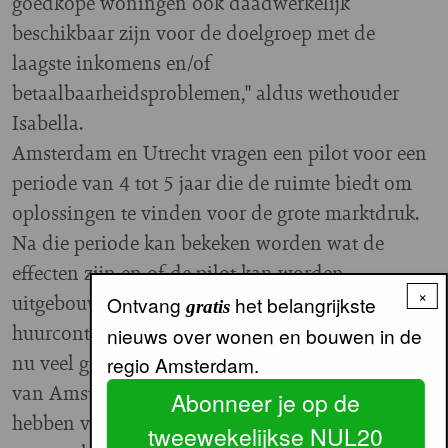
goedkope woningen ook daadwerkelijk
beschikbaar zijn voor de doelgroep met de
laagste inkomens en/of
betaalbaarheidsproblemen," aldus wethouder
Isabella.
Amsterdam en Utrecht vragen een pilot voor een
periode van 4 tot 5 jaar die de ruimte biedt om
oplossingen te vinden voor de grote marktdruk.
Na die periode kan bekeken worden wat de
effecten zijn en of de pilot kan worden
×
uitgebouwd. “Door bijvoorbeeld flexibele
Ontvang
het belangrijkste
gratis
huurcontracten kunnen starters en nieuwkomers
nieuws over wonen en bouwen in de
nu veel gemakkelijker een plek vinden. Deze pilot
regio Amsterdam.
van Amsterdam en Utrecht kan ook betekenis
Abonneer je op de
hebben voor andere gebieden in Nederland," zo
tweewekelijkse NUL20