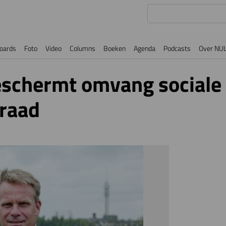
oards
Foto
Video
Columns
Boeken
Agenda
Podcasts
Over NU
eschermt omvang sociale
raad