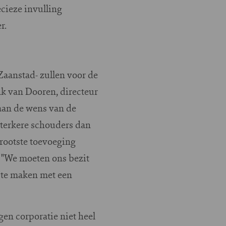
ecieze invulling
r.
Zaanstad- zullen voor de
k van Dooren, directeur
aan de wens van de
sterkere schouders dan
rootste toevoeging
. "We moeten ons bezit
 te maken met een
en corporatie niet heel