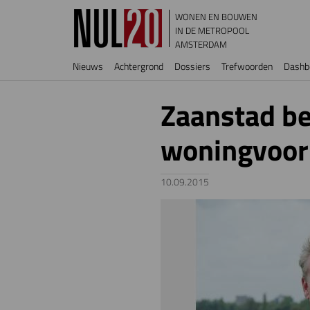
Overslaan en naar de inhoud gaan
WONEN EN BOUWEN
IN DE METROPOOL
AMSTERDAM
Hoofdnavigatie
Nieuws
Achtergrond
Dossiers
Trefwoorden
Dashb
Zaanstad b
woningvoor
10.09.2015
Image