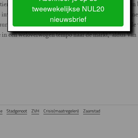
r tien jaar wil ZVH minimaal over vijfduizend goede, e
tweewekelijkse NUL20
investeringen in verbetering van onze voorraad kunne
nieuwsbrief
huurwoningen. We beschikken nog over een portefeuille
in een weloverwogen tempo naar de markt," aldus Van 
le
Stadgenoot
ZVH
Crisis(maatregelen)
Zaanstad