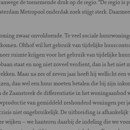
anwege de toenemende druk op de regio. “De regio is po
terdam Metropool onderdak zoek stijgt sterk. Daarmee s
stroming zwaar onvoldoende. Te veel sociale huurwoni
omen. Olthof wil het gebruik van tijdelijke huurcontra
eer ruimte krijgen voor het gebruik van tijdelijke huu
pbaan staat en nog niet zoveel verdient, dan is het niet
kken. Maar na zes of zeven jaar heeft hij wellicht een v
en, dan wel een huur moeten betalen die bij zijn inko
 de Zaanstreek de differentiatie in het woningaanbod 
wproductie van gemiddeld zeshonderd woningen per jaar
isis niet ongebruikelijk. De uitbreiding is afhankelijk
nze wijken – we hanteren daarbij de indeling die we voo