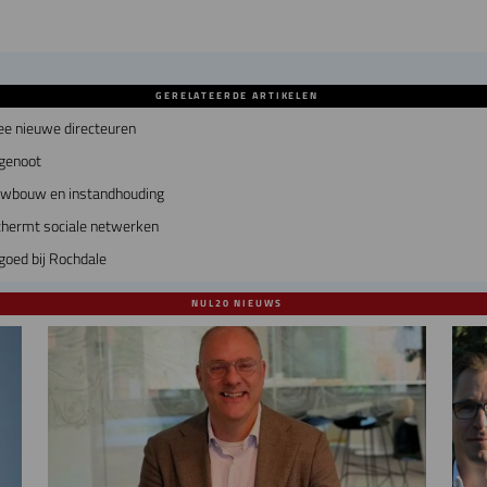
GERELATEERDE ARTIKELEN
ee nieuwe directeuren
dgenoot
euwbouw en instandhouding
chermt sociale netwerken
goed bij Rochdale
NUL20 NIEUWS