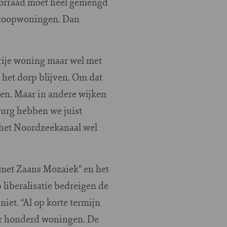
voorraad moet heel gemengd
e koopwoningen. Dan
rije woning maar wel met
 het dorp blijven. Om dat
en. Maar in andere wijken
burg hebben we juist
 het Noordzeekanaal wel
met Zaans Mozaiek” en het
iberalisatie bedreigen de
iet. “Al op korte termijn
aar honderd woningen. De