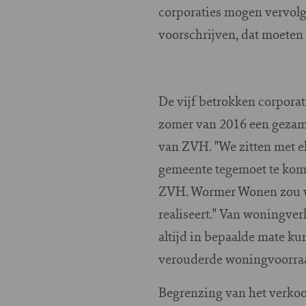
corporaties mogen vervolge
voorschrijven, dat moeten 
De vijf betrokken corporat
zomer van 2016 een gezame
van ZVH. "We zitten met e
gemeente tegemoet te komen
ZVH. Wormer Wonen zou wel
realiseert." Van woningve
altijd in bepaalde mate k
verouderde woningvoorraa
Begrenzing van het verkoo