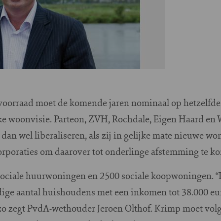
oorraad moet de komende jaren nominaal op hetzelfde n
jke woonvisie. Parteon, ZVH, Rochdale, Eigen Haard 
an wel liberaliseren, als zij in gelijke mate nieuwe w
corporaties om daarover tot onderlinge afstemming te k
0 sociale huurwoningen en 2500 sociale koopwoningen. “
ge aantal huishoudens met een inkomen tot 38.000 euro
 zo zegt PvdA-wethouder Jeroen Olthof. Krimp moet vol