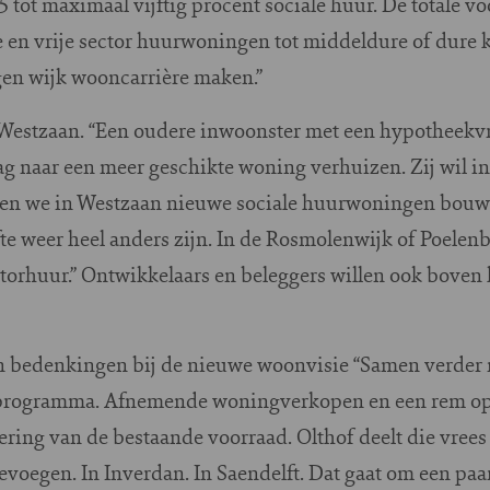
 tot maximaal vijftig procent sociale huur. De totale 
ale en vrije sector huurwoningen tot middeldure of dur
en wijk wooncarrière maken.”
p Westzaan. “Een oudere inwoonster met een hypotheekv
g naar een meer geschikte woning verhuizen. Zij wil in
eten we in Westzaan nieuwe sociale huurwoningen bouw
te weer heel anders zijn. In de Rosmolenwijk of Poelen
ctorhuur.” Ontwikkelaars en beleggers willen ook boven
n bedenkingen bij de nieuwe woonvisie “Samen verder 
programma. Afnemende woningverkopen en een rem op l
ring van de bestaande voorraad. Olthof deelt die vrees n
evoegen. In Inverdan. In Saendelft. Dat gaat om een p