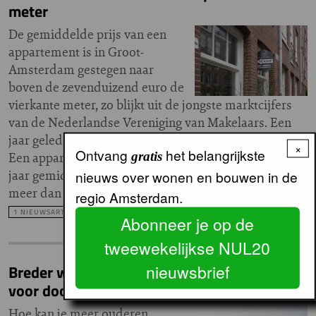
meter
De gemiddelde prijs van een
appartement is in Groot-
Amsterdam gestegen naar
boven de zevenduizend euro de
vierkante meter, zo blijkt uit de jongste marktcijfers
van de Nederlandse Vereniging van Makelaars. Een
jaar geleden lag de prijs nog zo'n duizend euro lager.
×
Ontvang
het belangrijkste
gratis
Een appartement kost in het derde kwartaal van dit
jaar gemiddeld 499.000 euro; ruim vijftien procent
nieuws over wonen en bouwen in de
meer dan een jaar geleden.
regio Amsterdam.
1 NIEUWSARTIKEL
Abonneer je op de
tweewekelijkse NUL20
nieuwsbrief
Breder woningaanbod voor senioren moet
voor doorstroming zorgen
Hoe kan je meer ouderen