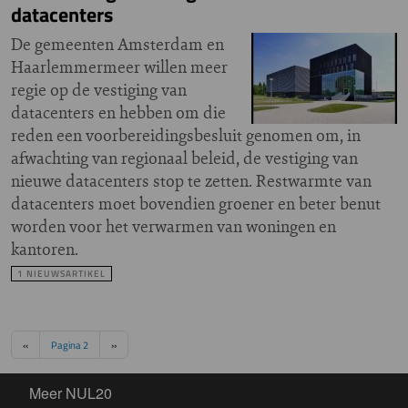
datacenters
De gemeenten Amsterdam en
Haarlemmermeer willen meer
regie op de vestiging van
datacenters en hebben om die
reden een voorbereidingsbesluit genomen om, in
afwachting van regionaal beleid, de vestiging van
nieuwe datacenters stop te zetten. Restwarmte van
datacenters moet bovendien groener en beter benut
worden voor het verwarmen van woningen en
kantoren.
1 NIEUWSARTIKEL
Paginering
Vorige pagina
Volgende pagina
‹‹
Pagina 2
››
Meer NUL20
Meer NUL20