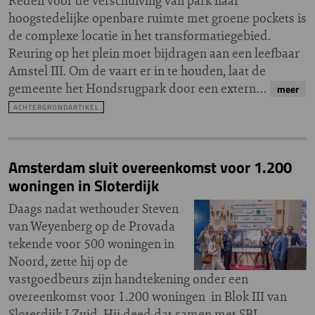
Reden voor de verschuiving van park naar
hoogstedelijke openbare ruimte met groene pockets is
de complexe locatie in het transformatiegebied.
Reuring op het plein moet bijdragen aan een leefbaar
Amstel III. Om de vaart er in te houden, laat de
gemeente het Hondsrugpark door een extern…
meer
ACHTERGRONDARTIKEL
Amsterdam sluit overeenkomst voor 1.200
woningen in Sloterdijk
Daags nadat wethouder Steven
van Weyenberg op de Provada
tekende voor 500 woningen in
Noord, zette hij op de
vastgoedbeurs zijn handtekening onder een
overeenkomst voor 1.200 woningen in Blok III van
Sloterdijk I Zuid. Hij deed dat samen met SBI