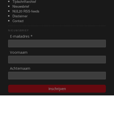
Tijdschriftarchief
Nieuwsbrief
NUL20 RSS-feeds
Disclaimer
Contact
NIEUWSBRIEF
E-mailadres *
Voornaam
Achternaam
Inschrijven
© NUL20, 2002-heden,
auteursrechten/disclaimer
Stichting NUL20 heeft de
ANBI-status
.
Image