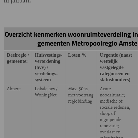
in januari.
Overzicht kenmerken woonruimteverdeling in 
gemeenten Metropoolregio Amst
Deelregio /
Huisvestings-
Loten %
Urgentie (naast
gemeente:
verordening
wettelijk
(hvv) /
vastgelegde
verdelings-
categorieën en
systeem
statushouders)
Almere
Lokale hvv /
Max. 50%,
Acute
WoningNet
met voorrang
noodsituatie;
regiobinding
medische of
sociale redenen;
sloop of
ingrijpende
renovatie;
overlast en
calamiteiten.