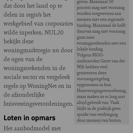
geven. Maximaal 50
dat door het land op te
procent mag met voorrang
delen in regio’s het
worden toegewezen aan
mensen met een regionale
werkgebied van corporaties
binding. Maximaal de helft
wilde inperken. NUL20
daarvan mag met voorrang
gaan naar
bekijkt deze
woningzoekenden met een
woningmarktregio nu door
lokale binding.
Volgens RIGO-
de ogen van de
onderzoeker Geert van der
woningzoekenden in de
Wilt hebben veel
gemeenten deze
sociale sector en vergeleek
voorrangsregeling
regels op WoningNet en in
opgenomen in hun
Huisvestigingsverordening,
de afzonderlijke
maar maken ze er lang niet
huisvestingsverordeningen.
altijd gebruik van. Vaak
blijkt in de praktijk geen
sprake van verdringing
Loten in opmars
door mensen van buiten.
Het aanbodmodel met