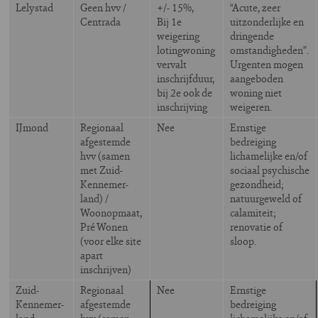
Lelystad
Geen hvv /
+/- 15%,
“Acute, zeer
Centrada
Bij 1e
uitzonderlijke en
weigering
dringende
lotingwoning
omstandigheden”.
vervalt
Urgenten mogen
inschrijfduur,
aangeboden
bij 2e ook de
woning niet
inschrijving
weigeren.
IJmond
Regionaal
Nee
Ernstige
afgestemde
bedreiging
hvv (samen
lichamelijke en/of
met Zuid-
sociaal psychische
Kennemer-
gezondheid;
land) /
natuurgeweld of
Woonopmaat,
calamiteit;
Pré Wonen
renovatie of
(voor elke site
sloop.
apart
inschrijven)
Zuid-
Regionaal
Nee
Ernstige
Kennemer-
afgestemde
bedreiging