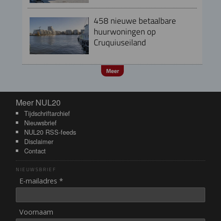
458 nieuwe betaalbare
huurwoningen op
Cruquiuseiland
Meer
Meer NUL20
Meer NUL20
Tijdschriftarchief
Nieuwsbrief
NUL20 RSS-feeds
Disclaimer
Contact
NIEUWSBRIEF
E-mailadres *
Voornaam