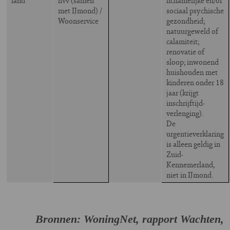
land
hvv (samen
lichamelijke en/of
met IJmond) /
sociaal psychische
Woonservice
gezondheid;
natuurgeweld of
calamiteit;
renovatie of
sloop; inwonend
huishouden met
kinderen onder 18
jaar (krijgt
inschrijftijd-
verlenging).
De
urgentieverklaring
is alleen geldig in
Zuid-
Kennemerland,
niet in IJmond.
Bronnen: WoningNet, rapport Wachten,