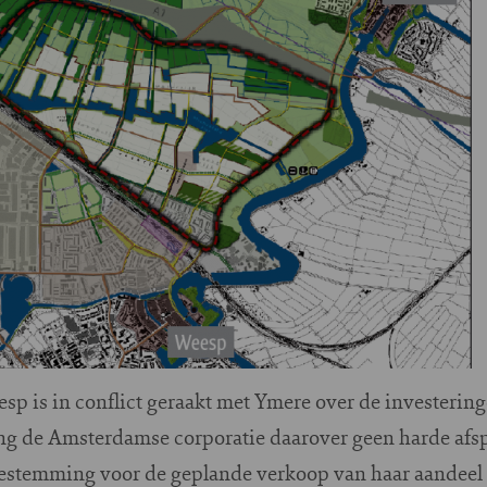
sp is in conflict geraakt met Ymere over de investeri
ng de Amsterdamse corporatie daarover geen harde afsp
oestemming voor de geplande verkoop van haar aandeel 