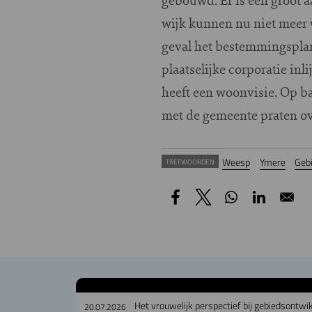
wijk kunnen nu niet meer w
geval het bestemmingsplan
plaatselijke corporatie in
heeft een woonvisie. Op b
met de gemeente praten ove
Weesp
Ymere
Geb
TREFWOORDEN
Het vrouwelijk perspectief bij gebiedsontwi
20.07.2026