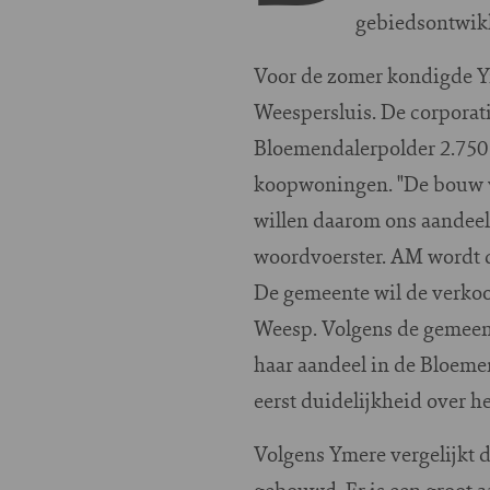
gebiedsontwikk
Voor de zomer kondigde Yme
Weespersluis. De corporati
Bloemendalerpolder 2.750
koopwoningen. "De bouw va
willen daarom ons aandeel
woordvoerster. AM wordt 
De gemeente wil de verkoo
Weesp. Volgens de gemeent
haar aandeel in de Bloeme
eerst duidelijkheid over h
Volgens Ymere vergelijkt 
gebouwd. Er is een groot a