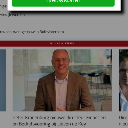
nigen?
erkwijk worden
air woon-werkgebouw in Buiksloterham
NUL20 NIEUWS
Peter Kranenburg nieuwe directeur Financiën
Dire
en Bedrijfsvoering bij Lieven de Key
nieu