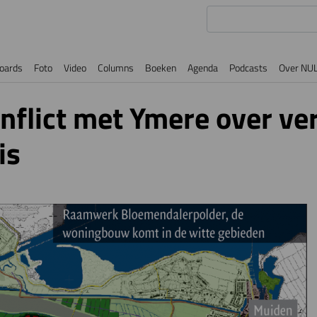
oards
Foto
Video
Columns
Boeken
Agenda
Podcasts
Over NU
nflict met Ymere over ve
is