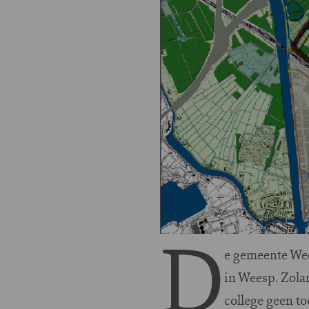
D
e gemeente Wee
in Weesp. Zola
college geen t