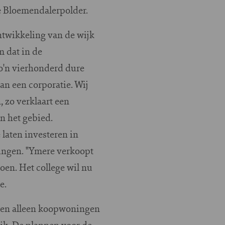
e Bloemendalerpolder.
ntwikkeling van de wijk
m dat in de
'n vierhonderd dure
n een corporatie. Wij
 zo verklaart een
n het gebied.
laten investeren in
ingen. "Ymere verkoopt
en. Het college wil nu
e.
rden alleen koopwoningen
ijk. De plannen voor de