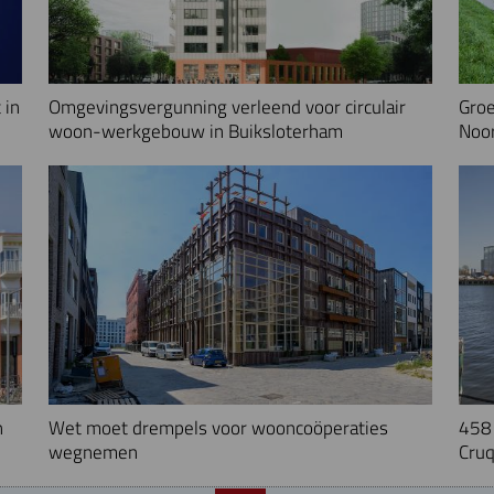
 in
Omgevingsvergunning verleend voor circulair
Groe
woon-werkgebouw in Buiksloterham
Noo
n
Wet moet drempels voor wooncoöperaties
458 
wegnemen
Cruq