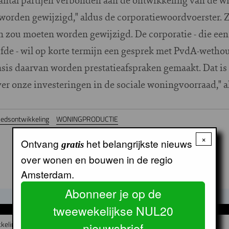
orden gewijzigd," aldus de corporatiewoordvoerster. Zij
 zou moeten worden gewijzigd. De corporatie - die een 
lijfde - wil op korte termijn een gesprek met PvdA-weth
asis daarvan worden prestatieafspraken gemaakt. Dat i
r onze investeringen in de sociale woningvoorraad," al
iedsontwikkeling
WONINGPRODUCTIE
×
Ontvang
het belangrijkste nieuws
gratis
over wonen en bouwen in de regio
Amsterdam.
Abonneer je op de
tweewekelijkse NUL20
GERELATEERDE ARTIKELEN
kkeling
nieuwsbrief