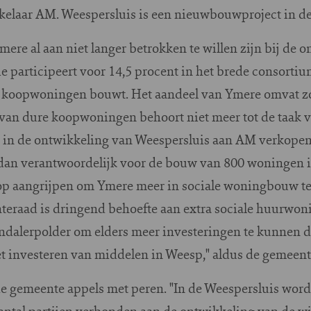
elaar AM. Weespersluis is een nieuwbouwproject in d
re al aan niet langer betrokken te willen zijn bij de o
e participeert voor 14,5 procent in het brede consortiu
 koopwoningen bouwt. Het aandeel van Ymere omvat zo
n dure koopwoningen behoort niet meer tot de taak va
 in de ontwikkeling van Weespersluis aan AM verkopen,
dan verantwoordelijk voor de bouw van 800 woningen i
p aangrijpen om Ymere meer in sociale woningbouw te 
eraad is dringend behoefte aan extra sociale huurwon
ndalerpolder om elders meer investeringen te kunnen do
et investeren van middelen in Weesp," aldus de gemeent
de gemeente appels met peren. "In de Weespersluis wo
antal partijen verbonden aan de ontwikkeling van de w