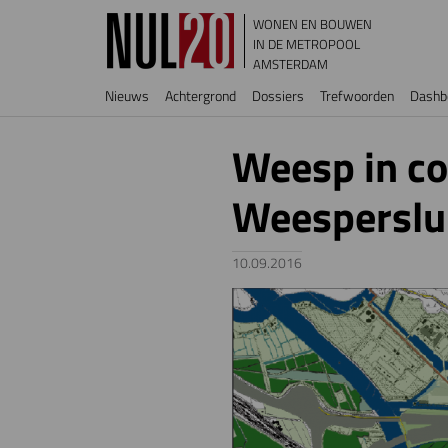
Overslaan en naar de inhoud gaan
WONEN EN BOUWEN
IN DE METROPOOL
AMSTERDAM
Hoofdnavigatie
Nieuws
Achtergrond
Dossiers
Trefwoorden
Dashb
Weesp in co
Weesperslu
10.09.2016
Image