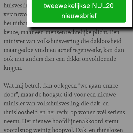
tweewekelijkse NUL20
huisvesting is vastgelegd, met bijbehorende
verantwoordelijkheden. Snoeihard werken aan
nieuwsbrief
het uitbannen van dakloosheid is geen politieke
keuze, maar een mensenrechtelijke plicht. Een
minister van volkshuisvesting die dakloosheid
maar gedoe vindt en actief tegenwerkt, kan dan
ook niet anders dan een dikke onvoldoende
krijgen.
Wat mij betreft dan ook geen “we gaan ermee
door”, maar de hoogste tijd voor een nieuwe
minister van volkshuisvesting die dak- en
thuisloosheid en het recht op wonen wél serieus
neemt. Het nieuwe hoofdlijnenakkoord stemt
vooralsnog weinig hoopvol. Dak- en thuislozen