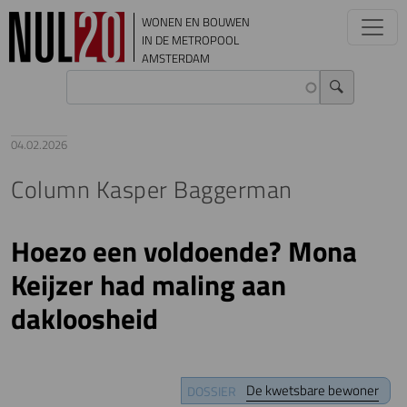
Overslaan en naar de inhoud gaan
WONEN EN BOUWEN
IN DE METROPOOL
AMSTERDAM
04.02.2026
Column Kasper Baggerman
Hoezo een voldoende? Mona
Keijzer had maling aan
dakloosheid
De kwetsbare bewoner
DOSSIER