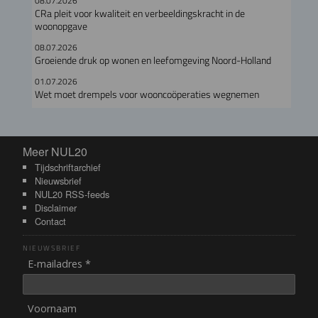
08.07.2026
CRa pleit voor kwaliteit en verbeeldingskracht in de
woonopgave
08.07.2026
Groeiende druk op wonen en leefomgeving Noord-Holland
01.07.2026
Wet moet drempels voor wooncoöperaties wegnemen
Meer NUL20
Meer NUL20
Tijdschriftarchief
Nieuwsbrief
NUL20 RSS-feeds
Disclaimer
Contact
NIEUWSBRIEF
E-mailadres *
Voornaam