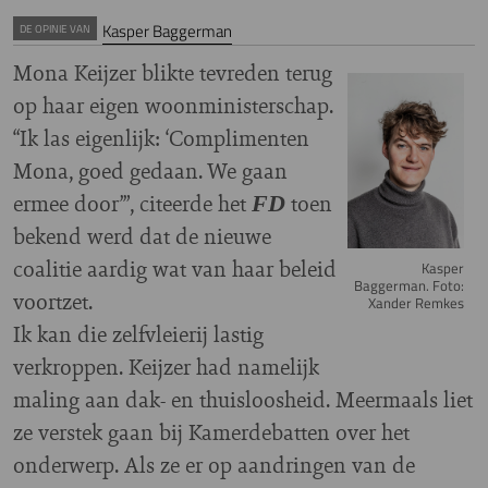
Kasper Baggerman
DE OPINIE VAN
Mona Keijzer blikte tevreden terug
Image
op haar eigen woonministerschap.
“Ik las eigenlijk: ‘Complimenten
Mona, goed gedaan. We gaan
ermee door’”, citeerde het
toen
FD
bekend werd dat de nieuwe
coalitie aardig wat van haar beleid
Kasper
Baggerman. Foto:
voortzet.
Xander Remkes
Ik kan die zelfvleierij lastig
verkroppen. Keijzer had namelijk
maling aan dak- en thuisloosheid. Meermaals liet
ze verstek gaan bij Kamerdebatten over het
onderwerp. Als ze er op aandringen van de