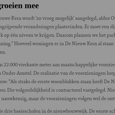
groeien mee
euwe Kern wordt 'zo vroeg mogelijk' aangelegd, aldus O
ingrijpende veranderingen plaatsvinden. Er moet een di
jk op één niveau te krijgen. Daarom plannen we het park 
nning." Hoeveel woningen er in De Nieuw Kern al staan 
en.
m 22.000 vierkante meter aan maatschappelijke voorzi
 Ouder-Amstel. De realisatie van de voorzieningen loo
uw: "Als straks de eerste woonblokken staan heeft De N
er. Die volgordelijkheid is contractueel vastgelegd. Ni
ag nauwkeurig, maar de voorzieningen volgen wel de ont
e drie basisscholen in de nieuwbouwwijk. De eerste sc