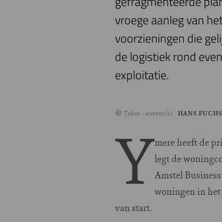
gefragmenteerde plan
vroege aanleg van het 
voorzieningen die ge
de logistiek rond eve
exploitatie.
Tekst - auteur(s)
HANS FUCH
Y
mere heeft de pr
legt de woningc
Amstel Business 
woningen in het
van start.