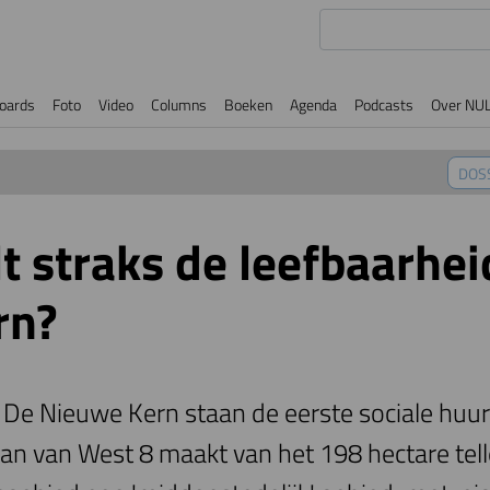
oards
Foto
Video
Columns
Boeken
Agenda
Podcasts
Over NU
DOS
t straks de leefbaarhei
rn?
 in De Nieuwe Kern staan de eerste sociale hu
n van West 8 maakt van het 198 hectare tel