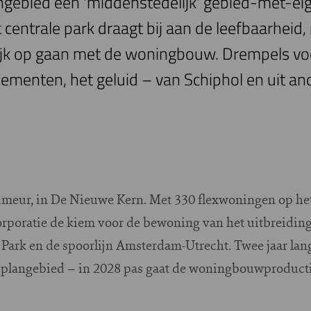
gebied een 'middenstedelijk' gebied-met-e
centrale park draagt bij aan de leefbaarheid, 
lijk op gaan met de woningbouw. Drempels voo
nementen, het geluid – van Schiphol en uit a
S
imeur, in De Nieuwe Kern. Met 330 flexwoningen op he
orporatie de kiem voor de bewoning van het uitbreidin
Park en de spoorlijn Amsterdam-Utrecht. Twee jaar lang
 plangebied – in 2028 pas gaat de woningbouwproducti