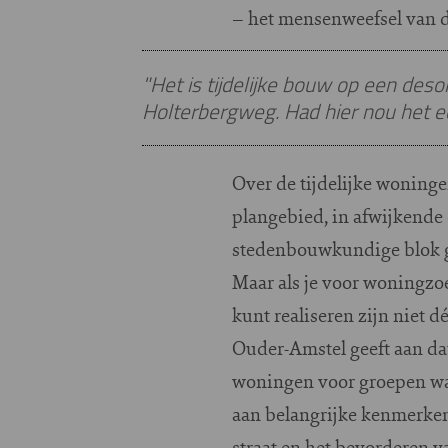
– het mensenweefsel van d
"Het is tijdelijke bouw op een deso
Holterbergweg. Had hier nou het 
Over de tijdelijke woninge
plangebied, in afwijkende 
stedenbouwkundige blok gem
Maar als je voor woningzoe
kunt realiseren zijn niet 
Ouder-Amstel geeft aan da
woningen voor groepen waa
aan belangrijke kenmerken
straat en het bevorderen v