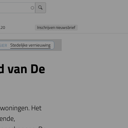
L20
Inschrijven nieuwsbrief
Stedelijke vernieuwing
SIER
d van De
urwoningen. Het
lende,