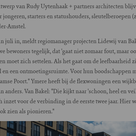
twerp van Rudy Uytenhaak + partners architecten blijve
 jongeren, starters en statushouders, sleutelberoepen (z
der-Amstel.
n juli in, meldt regiomanager projecten Lidewij van Ba
we bewoners tegelijk, dat 'gaat niet zomaar fout, maar o
een moet zich settelen. Als het gaat om de leefbaarheid 
l en een ontmoetingsruimte. Voor hun boodschappen 
mse Poort." Ymere heeft bij de flexwoningen een wijkbe
 anders. Van Bakel: "Die kijkt naar 'schoon, heel en veili
inzet voor de verbinding in de eerste twee jaar. Hier w
ok zien als pionieren."