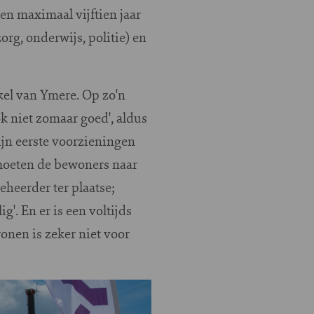
n maximaal vijftien jaar
org, onderwijs, politie) en
kel van Ymere. Op zo'n
ok niet zomaar goed', aldus
zijn eerste voorzieningen
moeten de bewoners naar
heerder ter plaatse;
g'. En er is een voltijds
onen is zeker niet voor