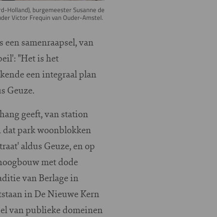
oord-Holland), burgemeester Susanne de
der Victor Frequin van Ouder-Amstel.
s een samenraapsel, van
il': "Het is het
ekende een integraal plan
us Geuze.
hang geeft, van station
an dat park woonblokken
traat' aldus Geuze, en op
 'hoogbouw met dode
aditie van Berlage in
ntstaan in De Nieuwe Kern
fsel van publieke domeinen