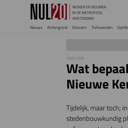
Overslaan en naar de inhoud gaan
WONEN EN BOUWEN
IN DE METROPOOL
AMSTERDAM
Hoofdnavigatie
Nieuws
Achtergrond
Dossiers
Trefwoorden
Dashb
19.03.2026
Wat bepaal
Nieuwe Ke
Tijdelijk, maar toch;
stedenbouwkundig pla