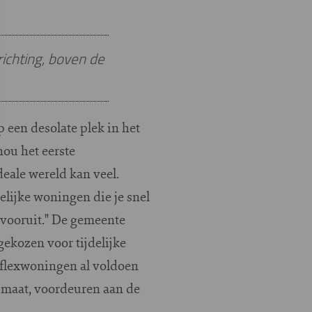
richting, boven de
p een desolate plek in het
nou het eerste
eale wereld kan veel.
elijke woningen die je snel
l vooruit." De gemeente
ekozen voor tijdelijke
 flexwoningen al voldoen
 maat, voordeuren aan de