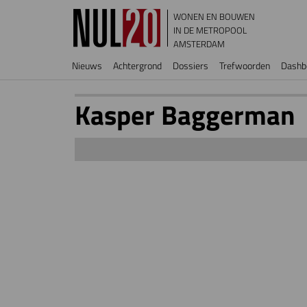
Overslaan en naar de inhoud gaan
WONEN EN BOUWEN
IN DE METROPOOL
AMSTERDAM
Hoofdnavigatie
Nieuws
Achtergrond
Dossiers
Trefwoorden
Dashb
Kasper Baggerman