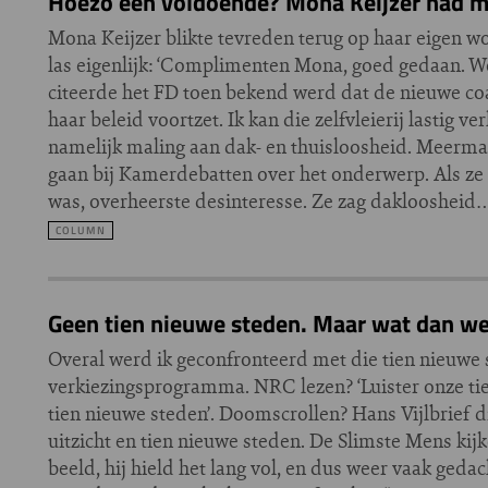
Hoezo een voldoende? Mona Keijzer had m
Mona Keijzer blikte tevreden terug op haar eigen w
las eigenlijk: ‘Complimenten Mona, goed gedaan. W
citeerde het FD toen bekend werd dat de nieuwe coa
haar beleid voortzet. Ik kan die zelfvleierij lastig v
namelijk maling aan dak- en thuisloosheid. Meermaal
gaan bij Kamerdebatten over het onderwerp. Als ze
was, overheerste desinteresse. Ze zag daklooshei
COLUMN
Geen tien nieuwe steden. Maar wat dan we
Overal werd ik geconfronteerd met die tien nieuwe 
verkiezingsprogramma. NRC lezen? ‘Luister onze ti
tien nieuwe steden’. Doomscrollen? Hans Vijlbrief d
uitzicht en tien nieuwe steden. De Slimste Mens kijk
beeld, hij hield het lang vol, en dus weer vaak geda