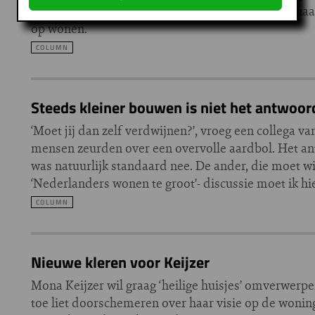
Het is een valse drogredenering voor beleid dat haa
op wonen.
COLUMN
Steeds kleiner bouwen is niet het antwoor
‘Moet jij dan zelf verdwijnen?’, vroeg een collega v
mensen zeurden over een overvolle aardbol. Het an
was natuurlijk standaard nee. De ander, die moet wi
‘Nederlanders wonen te groot’- discussie moet ik h
COLUMN
Nieuwe kleren voor Keijzer
Mona Keijzer wil graag ‘heilige huisjes’ omverwerpe
toe liet doorschemeren over haar visie op de woning