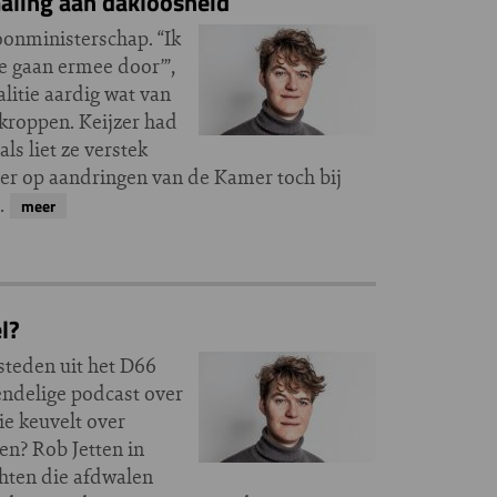
aling aan dakloosheid
oonministerschap. “Ik
e gaan ermee door’”,
litie aardig wat van
erkroppen. Keijzer had
s liet ze verstek
 er op aandringen van de Kamer toch bij
d…
meer
l?
steden uit het D66
endelige podcast over
ie keuvelt over
en? Rob Jetten in
chten die afdwalen