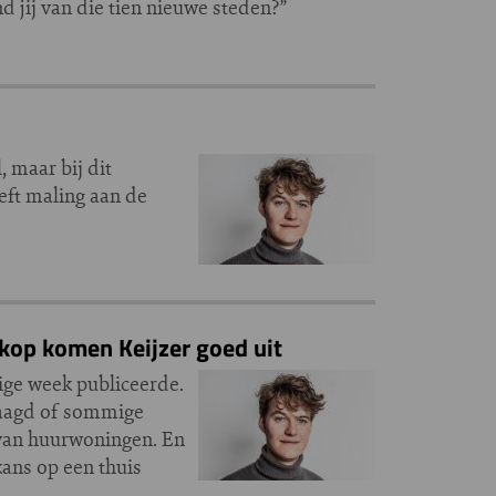
nd jij van die tien nieuwe steden?”
 maar bij dit
eft maling aan de
kop komen Keijzer goed uit
rige week publiceerde.
raagd of sommige
 van huurwoningen. En
ans op een thuis