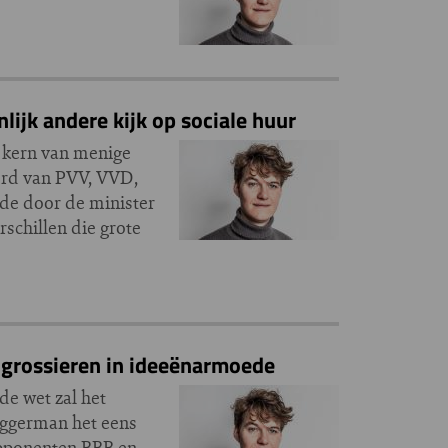
lijk andere kijk op sociale huur
e kern van menige
ord van PVV, VVD,
 de door de minister
rschillen die grote
 grossieren in ideeënarmoede
 de wet zal het
aggerman het eens
opponenten BBB en