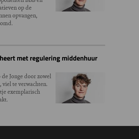
tieven op de
kunnen opvangen,
boomd.
cheert met regulering middenhuur
 de Jonge door zowel
 viel te verwachten.
ltje exemplarisch
akt.