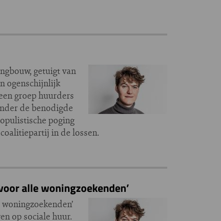
ngbouw, getuigt van
n ogenschijnlijk
 een groep huurders
zonder de benodigde
opulistische poging
oalitiepartij in de lossen.
 voor alle woningzoekenden’
le woningzoekenden’
en op sociale huur.