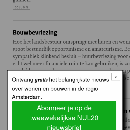
COLUMN
Bouwbevriezing
Hoe het landsbestuur omspringt met huren en woni
groot bestuurlijk opportunisme en amateurisme. Ee
sympathiek klinkend besluit – huurbevriezing voor
echt wel meer financiële ruimte kan gebruiken, is 
rugdekking voor de corporaties niet meer dan een p
×
om even snel een verkiezingsbelofte van de grootse c
Ontvang
het belangrijkste nieuws
gratis
COLUMN
over wonen en bouwen in de regio
Amsterdam.
Abonneer je op de
Kabinet wil helemaal geen ‘gelijke kansen
tweewekelijkse NUL20
Het kabinet beroept zich op ‘gelijke kansen voor al
nieuwsbrief
bij de keuze om statushouders geen voorrang te gev