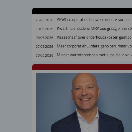
AFWC: corporaties bouwen meeste sociale h
25.06.2026
Kwart huishoudens MRA zou graag binnen t
18.06.2026
Kaasschaaf over onderhoudskosten gaat cor
08.06.2026
Meer corporatiehuurders geholpen, maar voc
27.05.2026
Minder warmtepompen met subsidie in vrij
20.05.2026