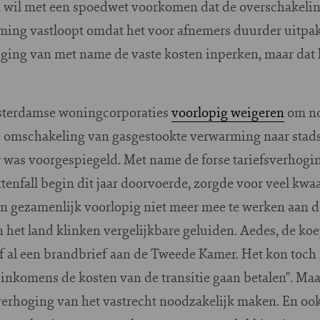
en wil met een spoedwet voorkomen dat de overschakelin
ing vastloopt omdat het voor afnemers duurder uitpakt
ijging van met name de vaste kosten inperken, maar dat 
sterdamse woningcorporaties
voorlopig weigeren
om no
e omschakeling van gasgestookte verwarming naar sta
 was voorgespiegeld. Met name de forse tariefsverhogin
ttenfall begin dit jaar doorvoerde, zorgde voor veel k
n gezamenlijk voorlopig niet meer mee te werken aan de
 het land klinken vergelijkbare geluiden. Aedes, de ko
 al een brandbrief aan de Tweede Kamer. Het kon toch n
inkomens de kosten van de transitie gaan betalen”. Maar
verhoging van het vastrecht noodzakelijk maken. En ook