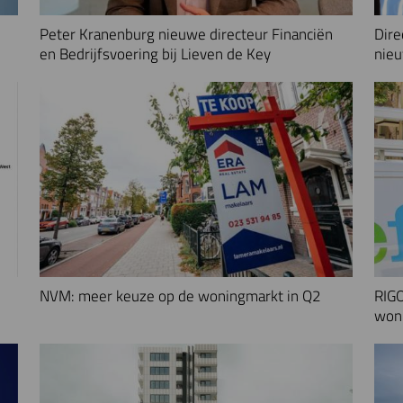
Peter Kranenburg nieuwe directeur Financiën
Dire
en Bedrijfsvoering bij Lieven de Key
nieu
NVM: meer keuze op de woningmarkt in Q2
RIGO
woni