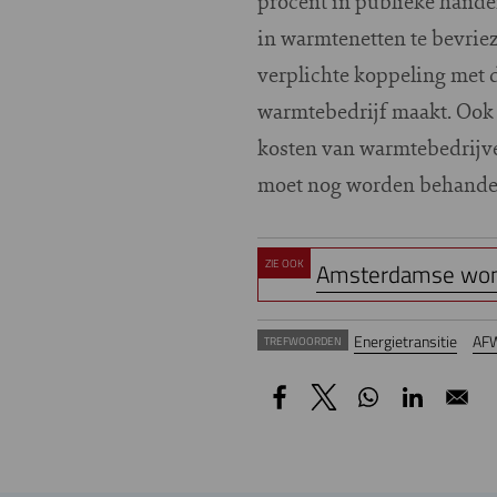
procent in publieke hande
in warmtenetten te bevrie
verplichte koppeling met d
warmtebedrijf maakt. Ook 
kosten van warmtebedrijve
moet nog worden behandeld 
ZIE OOK
Amsterdamse woni
Energietransitie
AF
TREFWOORDEN