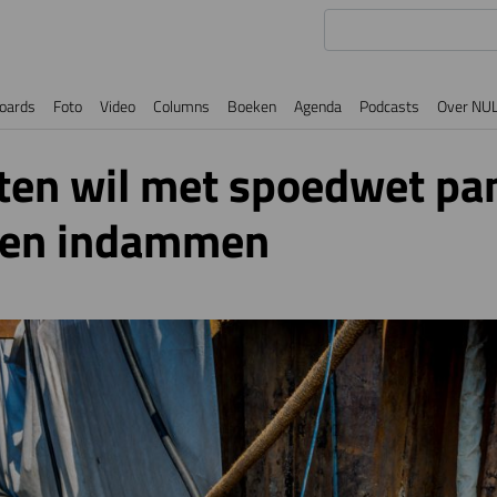
oards
Foto
Video
Columns
Boeken
Agenda
Podcasts
Over NU
tten wil met spoedwet pa
ten indammen