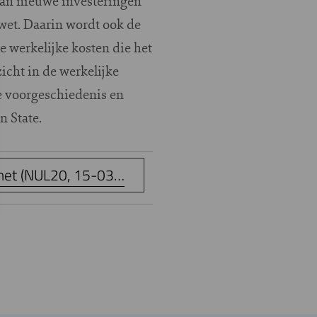
aan nieuwe investeringen
wet. Daarin wordt ook de
e werkelijke kosten die het
cht in de werkelijke
e voorgeschiedenis en
n State.
net (NUL20, 15-03…