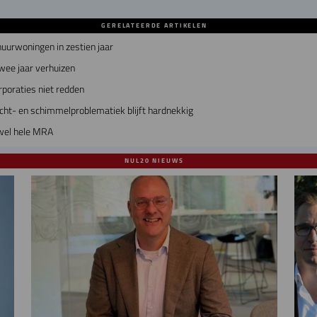
GERELATEERDE ARTIKELEN
uurwoningen in zestien jaar
wee jaar verhuizen
poraties niet redden
ht- en schimmelproblematiek blijft hardnekkig
wel hele MRA
NUL20 NIEUWS