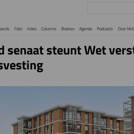
oards
Foto
Video
Columns
Boeken
Agenda
Podcasts
Over NU
 senaat steunt Wet vers
svesting