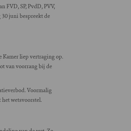
van FVD, SP, PvdD, PVV,
 30 juni bespreekt de
e Kamer liep vertraging op.
t van voorrang bij de
natieverbod. Voormalig
 het wetsvoorstel.
ndeling van de wet. Zo