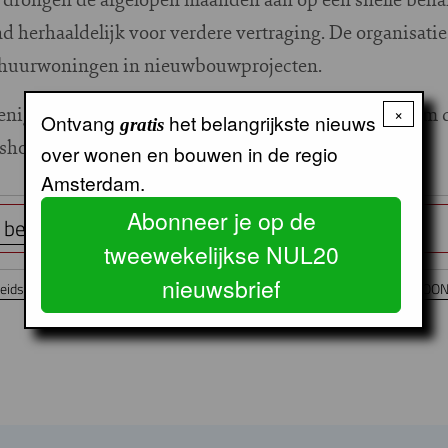
erhaaldelijk voor verdere vertraging. De organisatie
le huurwoningen in nieuwbouwprojecten.
eniging van woningcorporaties, voerde de druk op om 
×
Ontvang
het belangrijkste nieuws
gratis
ushouders te behouden. (DB)
over wonen en bouwen in de regio
Amsterdam.
Abonneer je op de
esprak de wet al in juli 2025
tweewekelijkse NUL20
nieuwsbrief
idsbeleid Landelijk
WONINGCORPORATIES
WONINGPRODUCTIE
WOON