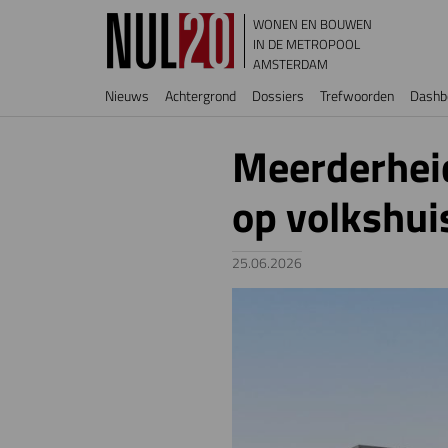
Overslaan en naar de inhoud gaan
WONEN EN BOUWEN
IN DE METROPOOL
AMSTERDAM
Hoofdnavigatie
Nieuws
Achtergrond
Dossiers
Trefwoorden
Dashb
Meerderheid
op volkshui
25.06.2026
Image