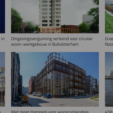
 in
Omgevingsvergunning verleend voor circulair
Groe
woon-werkgebouw in Buiksloterham
Noo
n
Wet moet drempels voor wooncoöperaties
458 