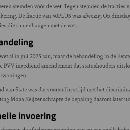
eren stemden vóór de wet. Tegen stemden de fracties 
ering. De fractie van 50PLUS was afwezig. Op dinsdag
ies die samenhangen met de wet.
andeling
 al in juli 2025 aan, maar de behandeling in de Eerst
e PVV ingediend amendement dat statushouders uitsloo
urwoningen.
 van State was dat voorstel in strijd met het discrimi
ing Mona Keijzer schrapte de bepaling daarom later uit
elle invoering
s drongen de afgelopen maanden aan op een snelle beha