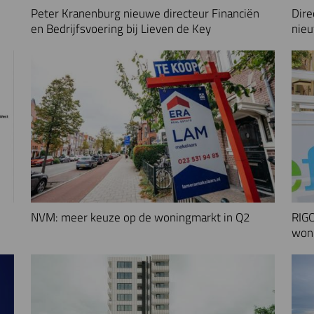
Peter Kranenburg nieuwe directeur Financiën
Dire
en Bedrijfsvoering bij Lieven de Key
nieu
NVM: meer keuze op de woningmarkt in Q2
RIGO
woni