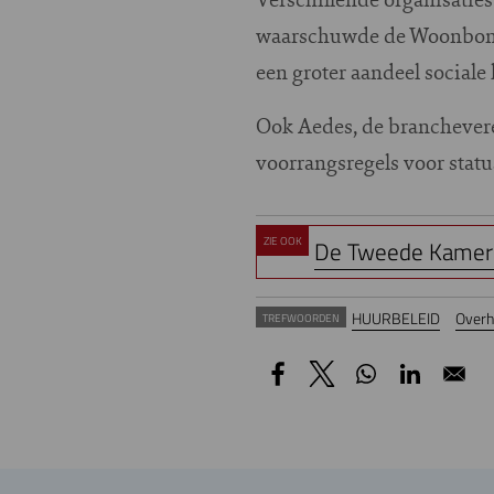
waarschuwde de Woonbond h
een groter aandeel socia
Ook Aedes, de branchever
voorrangsregels voor stat
ZIE OOK
De Tweede Kamer b
HUURBELEID
Overhe
TREFWOORDEN