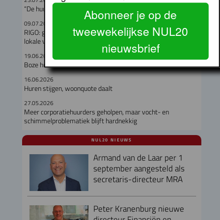
“De huurmarkt is een schoolvoorbeeld van marktfalen”
Abonneer je op de
09.07.2026
tweewekelijkse NUL20
RIGO: geen verband tussen omvang woningcorporatie en
lokale verankering
nieuwsbrief
19.06.2026
Boze huisbazen de baas
16.06.2026
Huren stijgen, woonquote daalt
27.05.2026
Meer corporatiehuurders geholpen, maar vocht- en
schimmelproblematiek blijft hardnekkig
NUL20 NIEUWS
Armand van de Laar per 1
september aangesteld als
secretaris-directeur MRA
Peter Kranenburg nieuwe
directeur Financiën en