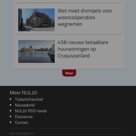
Wet moet drempels voor
wooncoöperaties
wegnemen
458 nieuwe betaalbare
huurwoningen op
Cruquiuseiland
Meer
Meer NUL20
Meer NUL20
Tijdschriftarchief
Nieuwsbrief
NUL20 RSS-feeds
Disclaimer
Contact
NIEUWSBRIEF