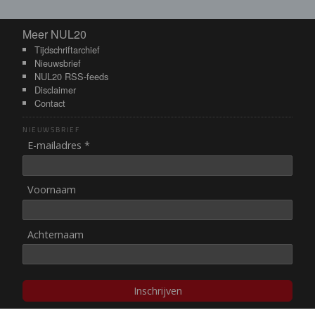
Meer NUL20
Meer NUL20
Tijdschriftarchief
Nieuwsbrief
NUL20 RSS-feeds
Disclaimer
Contact
NIEUWSBRIEF
E-mailadres *
Voornaam
Achternaam
Inschrijven