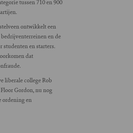
ategorie tussen 710 en 900
artijen.
telveen ontwikkelt een
bedrijventerreinen en de
 studenten en starters.
voorkomen dat
onfraude.
 liberale college Rob
. Floor Gordon, nu nog
ke ordening en