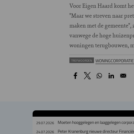
Voor Eigen Haard komt het 
"Maar we streven naar pre
maken met de gemeente", zo
vanwege de hoge huizenpri
woningen terugbouwen, maa
WONINGCORPORATIE
TREFWOORDEN
Moeten hooggelegen en laaggelegen corpora
29.07.2026
Peter Kranenburg nieuwe directeur Financiën
24.07.2026