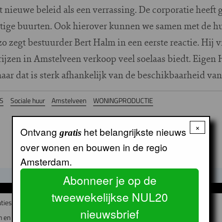
nieuwe beleid als een verrassing. De corporatie heeft 
ttige buurten. Ook hierover kunnen we samen met de h
 zegt bestuurder Bert Halm in een eerste reactie. Hij vr
jzen in Amstelveen verkoop veel soelaas biedt. Eigen 
r dat is sterk afhankelijk van de beschikbaarheid van
S
Sociale huur
Amstelveen
WONINGPRODUCTIE
×
Ontvang
het belangrijkste nieuws
gratis
over wonen en bouwen in de regio
Amsterdam.
Abonneer je op de
GERELATEERDE ARTIKELEN
tweewekelijkse NUL20
ties fuseren?
nieuwsbrief
 en Bedrijfsvoering bij Lieven de Key