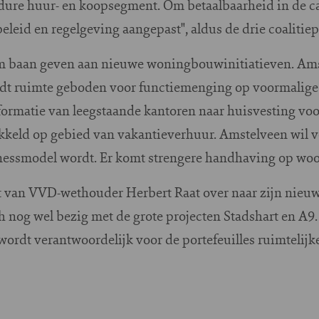
eldure huur- en koopsegment. Om betaalbaarheid in de c
eleid en regelgeving aangepast", aldus de drie coalitiep
im baan geven aan nieuwe woningbouwinitiatieven. Ams
dt ruimte geboden voor functiemenging op voormalige 
ormatie van leegstaande kantoren naar huisvesting voor
kkeld op gebied van vakantieverhuur. Amstelveen wil 
nessmodel wordt. Er komt strengere handhaving op wo
t van VVD-wethouder Herbert Raat over naar zijn nieuwe
ch nog wel bezig met de grote projecten Stadshart en A9
 wordt verantwoordelijk voor de portefeuilles ruimtelij