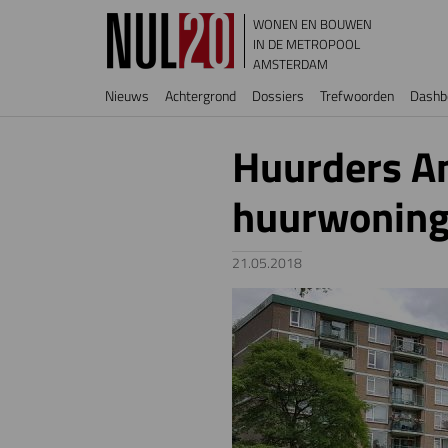
Overslaan en naar de inhoud gaan
WONEN EN BOUWEN
IN DE METROPOOL
AMSTERDAM
Hoofdnavigatie
Nieuws
Achtergrond
Dossiers
Trefwoorden
Dashb
Huurders Am
huurwoning
21.05.2018
Image