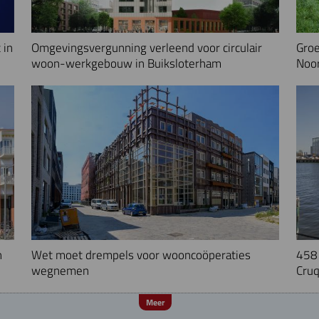
 in
Omgevingsvergunning verleend voor circulair
Groe
woon-werkgebouw in Buiksloterham
Noo
n
Wet moet drempels voor wooncoöperaties
458 
wegnemen
Cruq
Meer