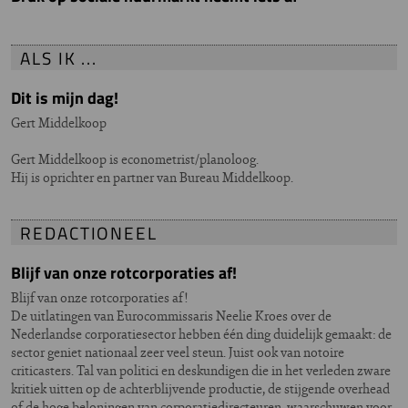
ALS IK ...
Dit is mijn dag!
Gert Middelkoop
Gert Middelkoop is econometrist/planoloog.
Hij is oprichter en partner van Bureau Middelkoop.
REDACTIONEEL
Blijf van onze rotcorporaties af!
Blijf van onze rotcorporaties af!
De uitlatingen van Eurocommissaris Neelie Kroes over de
Nederlandse corporatiesector hebben één ding duidelijk gemaakt: de
sector geniet nationaal zeer veel steun. Juist ook van notoire
criticasters. Tal van politici en deskundigen die in het verleden zware
kritiek uitten op de achterblijvende productie, de stijgende overhead
of de hoge beloningen van corporatiedirecteuren, waarschuwen voor