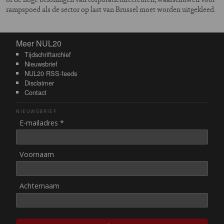
rampspoed als de sector op last van Brussel moet worden uitgekleed.
Meer NUL20
Meer NUL20
Tijdschriftarchief
Nieuwsbrief
NUL20 RSS-feeds
Disclaimer
Contact
NIEUWSBRIEF
E-mailadres *
Voornaam
Achternaam