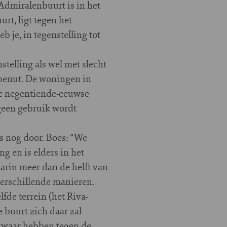
Admiralenbuurt is in het
rt, ligt tegen het
b je, in tegenstelling tot
elling als wel met slecht
 benut. De woningen in
de negentiende-eeuwse
geen gebruik wordt
es nog door. Boes: “We
g en is elders in het
arin meer dan de helft van
verschillende manieren.
de terrein (het Riva-
e buurt zich daar zal
ezwaar hebben tegen de