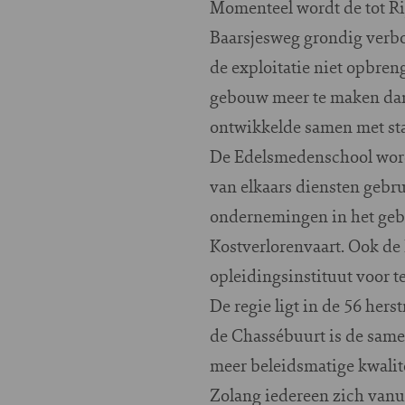
Momenteel wordt de tot R
Baarsjesweg grondig verb
de exploitatie niet opbren
gebouw meer te maken dan 
ontwikkelde samen met st
De Edelsmedenschool wordt
van elkaars diensten gebr
ondernemingen in het gebou
Kostverlorenvaart. Ook de
opleidingsinstituut voor t
De regie ligt in de 56 hers
de Chassébuurt is de samen
meer beleidsmatige kwalit
Zolang iedereen zich vanui