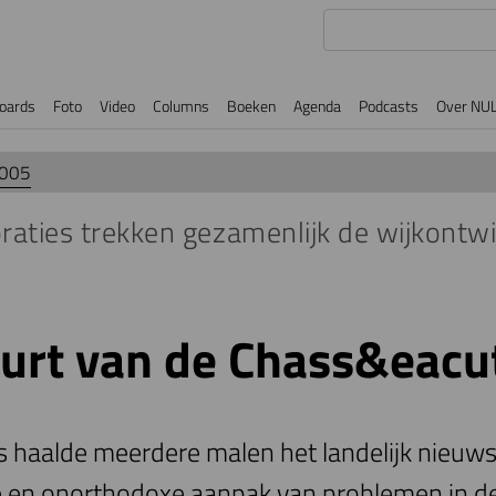
oards
Foto
Video
Columns
Boeken
Agenda
Podcasts
Over NU
2005
raties trekken gezamenlijk de wijkontwi
urt van de Chass&eacu
s haalde meerdere malen het landelijk nieuw
e en onorthodoxe aanpak van problemen in d