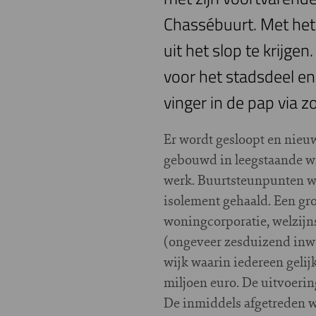
Chassébuurt. Met het 
uit het slop te krijge
voor het stadsdeel e
vinger in de pap via 
E
r wordt gesloopt en nie
gebouwd in leegstaande w
werk. Buurtsteunpunten w
isolement gehaald. Een gro
woningcorporatie, welzijns
(ongeveer zesduizend inwon
wijk waarin iedereen gelij
miljoen euro. De uitvoering
De inmiddels afgetreden 