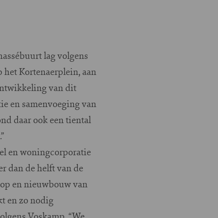
hassébuurt lag volgens
 het Kortenaerplein, aan
ntwikkeling van dit
atie en samenvoeging van
nd daar ook een tiental
”
eel en woningcorporatie
er dan de helft van de
loop en nieuwbouw van
t en zo nodig
 volgens Voskamp. “We