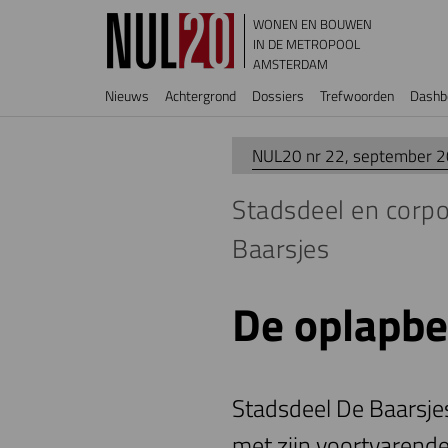
Overslaan en naar de inhoud gaan
WONEN EN BOUWEN
IN DE METROPOOL
AMSTERDAM
Hoofdnavigatie
Nieuws
Achtergrond
Dossiers
Trefwoorden
Dashb
NUL20 nr 22, september 
Stadsdeel en corpo
Baarsjes
De oplapbe
Stadsdeel De Baarsje
met zijn voortvarend