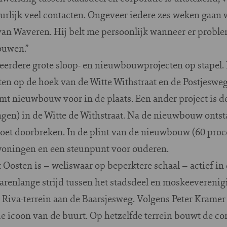
rlijk veel contacten. Ongeveer iedere zes weken gaan w
an Waveren. Hij belt me persoonlijk wanneer er problem
ouwen.”
erdere grote sloop- en nieuwbouwprojecten op stapel.
en op de hoek van de Witte Withstraat en de Postjeswe
omt nieuwbouw voor in de plaats. Een ander project is d
en) in de Witte de Withstraat. Na de nieuwbouw ontsta
oet doorbreken. In de plint van de nieuwbouw (60 proc
ningen en een steunpunt voor ouderen.
Oosten is – weliswaar op beperktere schaal – actief in
jarenlange strijd tussen het stadsdeel en moskeevereni
Riva-terrein aan de Baarsjesweg. Volgens Peter Kramer
 icoon van de buurt. Op hetzelfde terrein bouwt de co