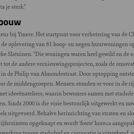
a je sterk.”
wbouw
eur bij Ymere. Het startpunt voor verbetering van de C
j de oplevering van 81 koop- en negen huurwoningen op
eke Slatuinen. “Die woningen waren heel gewild en de o
st tot de andere vernieuwingsprojecten, zoals de renov
 in de Philip van Almondestraat. Door optopping ontsto
 de middengroepen. Mensen stonden er voor in de rij.
t met ideeënateliers, waarin bewoners samen met stadsd
n. Sinds 2000 is die visie bestuurlijk uitgewerkt en me
s uitgevoerd. Behalve herinrichting van straten en s
fsruimten opgeknapt en wordt ‘foute’ horeca aangepak
erking tussen stadsdeel en corporatie is uitstekend,