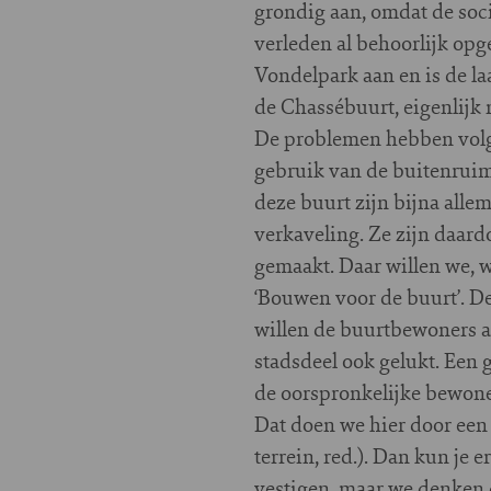
grondig aan, omdat de soci
verleden al behoorlijk opge
Vondelpark aan en is de laat
de Chassébuurt, eigenlijk
De problemen hebben volge
gebruik van de buitenruim
deze buurt zijn bijna all
verkaveling. Ze zijn daar
gemaakt. Daar willen we, w
‘Bouwen voor de buurt’. De
willen de buurtbewoners aa
stadsdeel ook gelukt. Een
de oorspronkelijke bewone
Dat doen we hier door een
terrein, red.). Dan kun je 
vestigen, maar we denken 