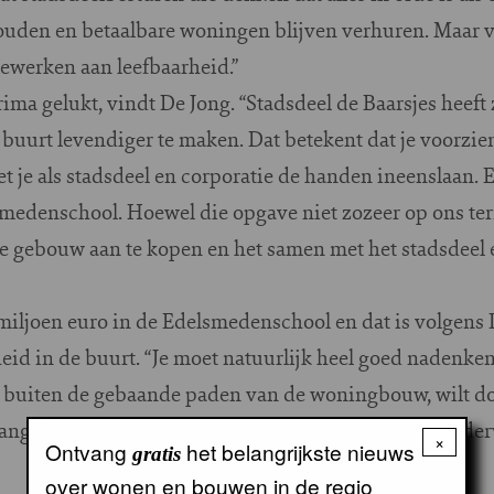
uden en betaalbare woningen blijven verhuren. Maar va
ewerken aan leefbaarheid.”
rima gelukt, vindt De Jong. “Stadsdeel de Baarsjes heeft
 buurt levendiger te maken. Dat betekent dat je voorzi
 je als stadsdeel en corporatie de handen ineenslaan. 
medenschool. Hoewel die opgave niet zozeer op ons terr
eke gebouw aan te kopen en het samen met het stadsdeel
 miljoen euro in de Edelsmedenschool en dat is volgens
heid in de buurt. “Je moet natuurlijk heel goed nadenke
g, buiten de gebaande paden van de woningbouw, wilt d
 aangegaan: wanneer het gebouw klaar is, huurt de onder
×
Ontvang
het belangrijkste nieuws
gratis
over wonen en bouwen in de regio