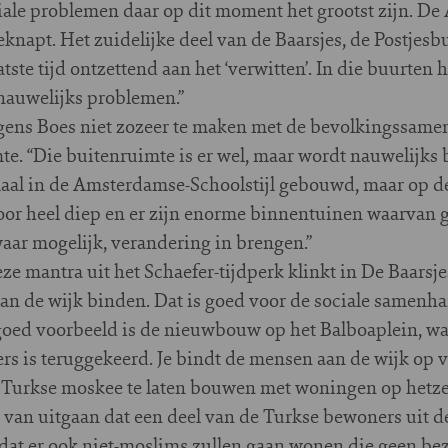
ale problemen daar op dit moment het grootst zijn. De 
knapt. Het zuidelijke deel van de Baarsjes, de Postjesbuu
ste tijd ontzettend aan het ‘verwitten’. In die buurten he
 nauwelijks problemen.”
ns Boes niet zozeer te maken met de bevolkingssamenst
te. “Die buitenruimte is er wel, maar wordt nauwelijks
emaal in de Amsterdamse-Schoolstijl gebouwd, maar op 
door heel diep en er zijn enorme binnentuinen waarvan 
aar mogelijk, verandering in brengen.”
ze mantra uit het Schaefer-tijdperk klinkt in De Baarsj
n de wijk binden. Dat is goed voor de sociale samenhan
 goed voorbeeld is de nieuwbouw op het Balboaplein, wa
rs is teruggekeerd. Je bindt de mensen aan de wijk op 
 Turkse moskee te laten bouwen met woningen op hetzelf
er van uitgaan dat een deel van de Turkse bewoners uit d
dat er ook niet-moslims zullen gaan wonen die geen b