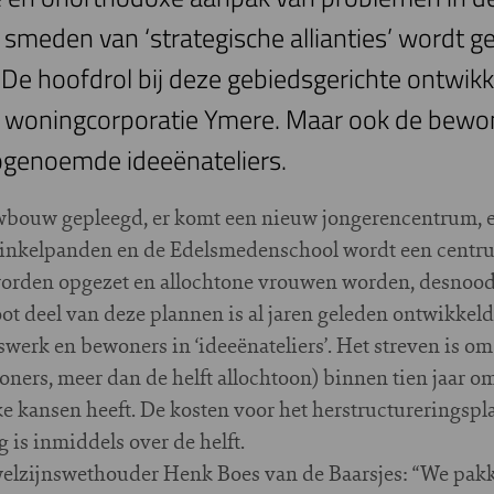
smeden van ‘strategische allianties’ wordt 
n. De hoofdrol bij deze gebiedsgerichte ontwik
n woningcorporatie Ymere. Maar ook de bew
zogenoemde ideeënateliers.
uwbouw gepleegd, er komt een nieuw jongerencentrum, e
inkelpanden en de Edelsmedenschool wordt een centru
orden opgezet en allochtone vrouwen worden, desnood
ot deel van deze plannen is al jaren geleden ontwikkeld
werk en bewoners in ‘ideeënateliers’. Het streven is o
ers, meer dan de helft allochtoon) binnen tien jaar om 
ke kansen heeft. De kosten voor het herstructurerings
 is inmiddels over de helft.
welzijnswethouder Henk Boes van de Baarsjes: “We pak