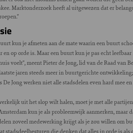
ee. Marktonderzoek heeft al uitgewezen dat er belangst
roepen.”
sie
uurt kun je afmeten aan de mate waarin een buurt schoo
 en op orde is. Maar een buurt kun je pas echt leefba
uis voelt”, meent Pieter de Jong, lid van de Raad van B
laatste jaren steeds meer in buurtgerichte ontwikkeling
s De Jong werken niet alle stadsdelen even hard mee en 
werkelijk uit het slop wilt halen, moet je met alle partij
 Amsterdam kun je als probleemwijk aanmerken, maar da
sdelen zoveel medewerking krijgt als je zou willen om bu
at stadsdeelbesturen die denken dat alles in orde is als