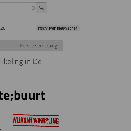
L20
Inschrijven nieuwsbrief
Eerste verdieping
kkeling in De
te;buurt
s
e