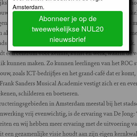
ijksmonument uitgeroepen Edelsmedenschool op de ho
Amsterdam.
ouwd. Het ROC van Amsterdam kocht het gebouw enkele
Abonneer je op de
gen. De school klopte vervolgens aan bij het stadsdeel m
tweewekelijkse NUL20
alleen een onderwijsinstelling. Woningcorporatie Yme
nieuwsbrief
adsdeel en ROC plannen voor het toekomstige gebruik.
 een centrum voor kennis, kunst en werk, waarin de ve
uik kunnen maken. Zo kunnen leerlingen van het ROC st
w, zoals ICT-bedrijfjes en het grand-café dat er komt, 
 Frank Sanders Musical Academie vestigt zich er en eve
ekenen, schilderen en boetseren.
tructeringsgebieden in Amsterdam meestal bij het stadsde
werking vrij evenwichtig, is de ervaring van De Jong: “
eiten en wij hebben meer ervaring met de uitvoering va
t een gezamenlijke visie houdt aan zijn eigen kernkwali