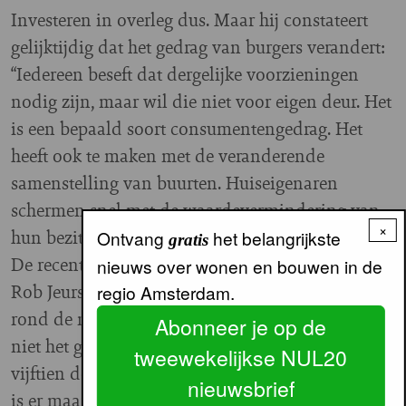
Investeren in overleg dus. Maar hij constateert
gelijktijdig dat het gedrag van burgers verandert:
“Iedereen beseft dat dergelijke voorzieningen
nodig zijn, maar wil die niet voor eigen deur. Het
is een bepaald soort consumentengedrag. Het
heeft ook te maken met de veranderende
samenstelling van buurten. Huiseigenaren
schermen snel met de waardevermindering van
×
hun bezit.”
Ontvang
het belangrijkste
gratis
De recentelijk aangestelde onderwijsregisseur
nieuws over wonen en bouwen in de
Rob Jeursen vindt het nimby-gedrag van burgers
regio Amsterdam.
rond de nieuwbouw of uitbreiding van scholen
Abonneer je op de
niet het grootste probleem: “Kijkend naar de
tweewekelijkse NUL20
vijftien dossiers die ik nu onder handen heb, dan
nieuwsbrief
is er maar in één of twee daarvan sprake van een