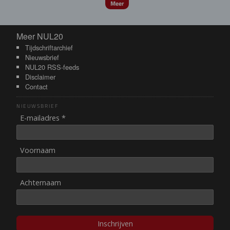
Meer
Meer NUL20
Meer NUL20
Tijdschriftarchief
Nieuwsbrief
NUL20 RSS-feeds
Disclaimer
Contact
NIEUWSBRIEF
E-mailadres *
Voornaam
Achternaam
Inschrijven