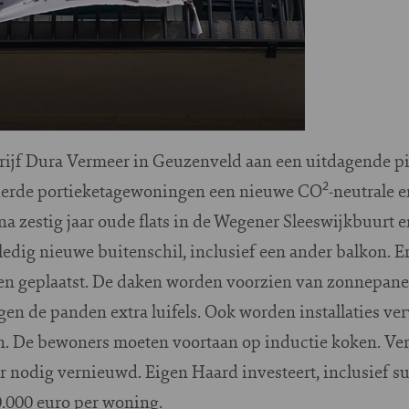
ijf Dura Vermeer in Geuzenveld aan een uitdagende pi
erde portieketagewoningen een nieuwe CO²-neutrale e
a zestig jaar oude flats in de Wegener Sleeswijkbuurt 
ledig nieuwe buitenschil, inclusief een ander balkon. Er
n geplaatst. De daken worden voorzien van zonnepanel
jgen de panden extra luifels. Ook worden installaties v
. De bewoners moeten voortaan op inductie koken. Ve
r nodig vernieuwd. Eigen Haard investeert, inclusief s
.000 euro per woning.