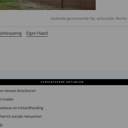
Gedeelde gerenoveerde flat, achterzijde. Recht
giebesparing
Eigen Haard
GERELATEERDE ARTIKELEN
ee nieuwe directeuren
n koeler
euwbouw en instandhouding
chermt sociale netwerken
jk