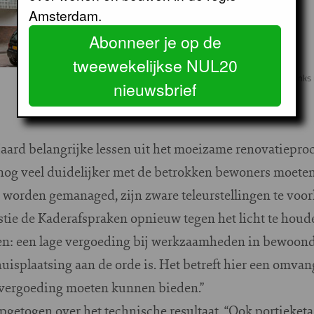
Amsterdam.
Abonneer je op de
tweewekelijkse NUL20
Gedeelde gerenoveerde flat, voorzijde. Lin
nieuwsbrief
aard belangrijke lessen uit het moeizame renovatieproc
nog veel duidelijker met de betrokken bewoners moet
 worden gemanaged, zijn zware teleurstellingen te voo
tie de Kaderafspraken opnieuw tegen het licht te houd
n: een lage vergoeding bij werkzaamheden in bewoonde
uisplaatsing aan de orde is. Het betreft hier een omvan
 vergoeding moeten kunnen bieden.”
opgetogen over het technische resultaat. “Ook portieket