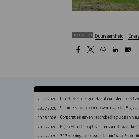
Duurzaamheid
Ener
TREFWOORD
Directieteam Eigen Haard compleet met tw
21.07.2026
Slimme ramen houden woningen tot 5 grade
03.07.2026
Corporaties gaven recordbedrag uit aan ni
29.06.2026
Eigen Haard sloopt Dichtersbuurt maar bes
29.06.2026
313 woningen en ‘woeste tuin’ voor Sloterdi
25.06.2026