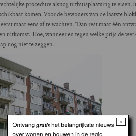
rechtelijke procedure alsnog uithuisplaatsing te eisen. 
chikbaar komen. Voor de bewoners van de laatste blok
 eerst maar eens af te wachten. “Dan rest maar één an
een uitkomst.” Hoe, wanneer en tegen welke prijs de w
ap nog niet te zeggen.
×
Ontvang
het belangrijkste nieuws
gratis
over wonen en bouwen in de regio