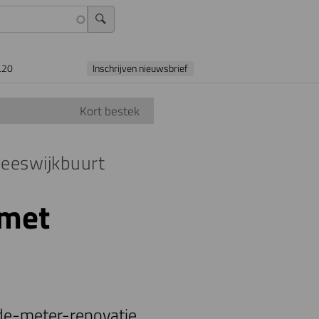
L20
Inschrijven nieuwsbrief
Kort bestek
leeswijkbuurt
 met
-de-meter-renovatie