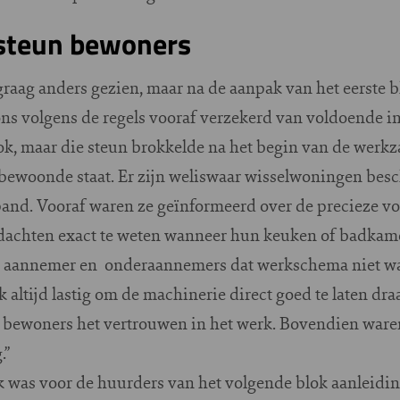
steun bewoners
graag anders gezien, maar na de aanpak van het eerste
 ons volgens de regels vooraf verzekerd van voldoende 
lok, maar die steun brokkelde na het begin van de werk
 bewoonde staat. Er zijn weliswaar wisselwoningen bes
 pand. Vooraf waren ze geïnformeerd over de precieze v
chten exact te weten wanneer hun keuken of badkamer
de aannemer en onderaannemers dat werkschema niet waa
 altijd lastig om de machinerie direct goed te laten draa
 bewoners het vertrouwen in het werk. Bovendien waren
.”
k was voor de huurders van het volgende blok aanleid