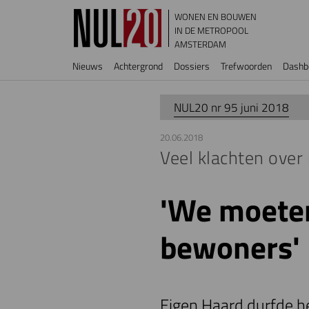
Overslaan en naar de inhoud gaan
WONEN EN BOUWEN
IN DE METROPOOL
AMSTERDAM
Hoofdnavigatie
Nieuws
Achtergrond
Dossiers
Trefwoorden
Dashb
NUL20 nr 95 juni 2018
20.06.2018
Veel klachten ove
'We moete
bewoners'
Eigen Haard durfde h