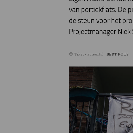
van portiekflats. De 
de steun voor het pr
Projectmanager Niek 
Tekst - auteur(s)
BERT POTS