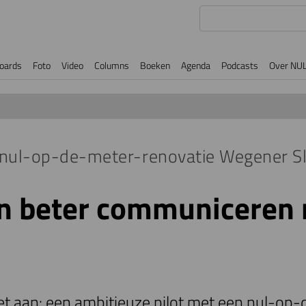
oards
Foto
Video
Columns
Boeken
Agenda
Podcasts
Over NU
r nul-op-de-meter-renovatie Wegener S
n beter communiceren
et aan: een ambitieuze pilot met een nul-op