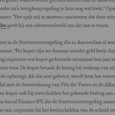
nder zo’n terugkoopregeling je huis nog wel kwijt.” Op
mers: "Het spijt mij te moeten constateren dat deze uit
der
geeft hij een rekenvoorbeeld om dat aan te tonen.
t in de Startersrenteregeling die in Amsterdam al wor
noot. “Per koper zijn we daaraan minder geld kwijt dan
ngcorporatie een koper gedurende minimaal tien jaar ee
en voor. De koper betaalt de lening bij verkoop van zi
ende opbrengt. Als dat niet gebeurt, wordt hem het voor
chil met de Starterslening van SVn die Ymere en de Alli
een koper ook bij restschulden het geleende bedrag aan 
an Social Finance NV, die de Startersrenteregeling n
iest een corporatie bij het kwijtschelden van de schuld 