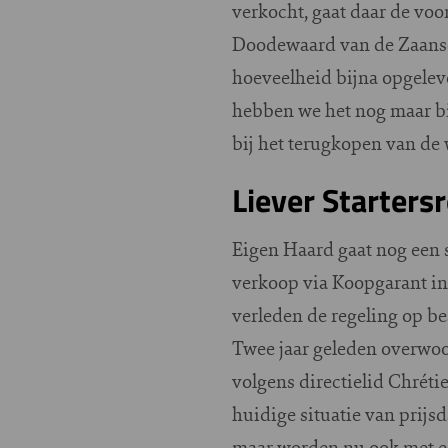
verkocht, gaat daar de vo
Doodewaard van de Zaanse
hoeveelheid bijna opgele
hebben we het nog maar bij
bij het terugkopen van de
Liever Starters
Eigen Haard gaat nog een 
verkoop via Koopgarant in
verleden de regeling op 
Twee jaar geleden overwoo
volgens directielid Chrét
huidige situatie van prij
maar worden nu ook met ee