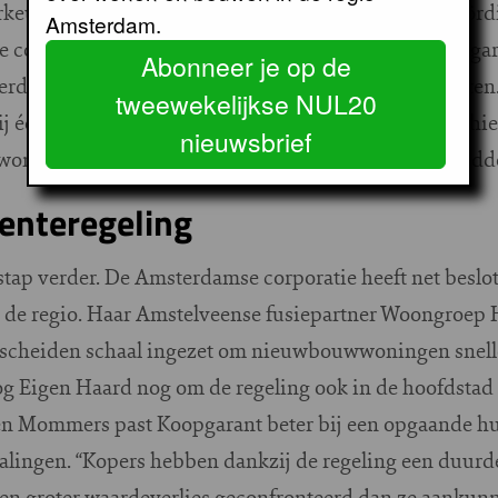
orkeur naar uit. Dat is ook de houding van verkoopcoör
Amsterdam.
 corporatie ZVH. “In 2010 en 2011 hebben we Koopgar
Abonneer je op de
verde nieuwbouwwoningen versneld te kunnen afzetten
tweewekelijkse NUL20
 één complex ingezet. Je moet toch veel geld voorschie
nieuwsbrief
 woning kan behoorlijk oplopen. Dat hebben we inmidde
renteregeling
stap verder. De Amsterdamse corporatie heeft net beslo
 de regio. Haar Amstelveense fusiepartner Woongroep H
bescheiden schaal ingezet om nieuwbouwwoningen snell
g Eigen Haard nog om de regeling ook in de hoofdstad
ien Mommers past Koopgarant beter bij een opgaande h
sdalingen. “Kopers hebben dankzij de regeling een duur
n groter waardeverlies geconfronteerd dan ze aankunn