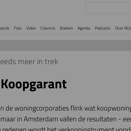
oards
Foto
Video
Columns
Boeken
Agenda
Podcasts
Over NU
teeds meer in trek
t Koopgarant
ten de woningcorporaties flink wat koopwonin
maar in Amsterdam vallen de resultaten - een 
e redenen wordt het verkoopinstrument voorlo