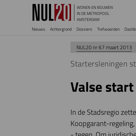
Overslaan en naar de inhoud gaan
WONEN EN BOUWEN
IN DE METROPOOL
AMSTERDAM
Hoofdnavigatie
Nieuws
Achtergrond
Dossiers
Trefwoorden
Dashb
NUL20 nr 67 maart 2013
Startersleningen s
Valse star
In de Stadsregio zet
Koopgarant-regeling, 
- tegen. Om juridisch