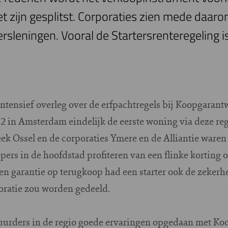
t zijn gesplitst. Corporaties zien mede daaro
rsleningen. Vooral de Startersrenteregeling is
n intensief overleg over de erfpachtregels bij Koopgaran
 in Amsterdam eindelijk de eerste woning via deze reg
k Ossel en de corporaties Ymere en de Alliantie waren
ers in de hoofdstad profiteren van een flinke korting 
en garantie op terugkoop had een starter ook de zekerh
oratie zou worden gedeeld.
urders in de regio goede ervaringen opgedaan met Koo