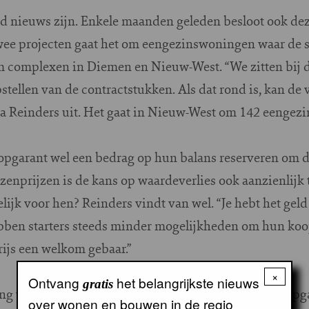
d nieuws zijn. Enkele maanden geleden besloot ook de
e twee projecten gaat het om eengezinswoningen waar de
om complexen in Diemen en Nieuw-West. “We zitten bij da
stellen van de contractstukken. Als dat rond is, kan de 
a Reinders uit. Het gaat in Nieuw-West om 142 eengez
opgarant wel een bedrag op hun balans reserveren om 
enprijzen is de kans op waardeverlies ook aanzienlijk 
jk voor hen? Reinders vindt van wel. “Je hebt het geld u
bben starters steeds minder mogelijkheden om hun koo
rijs een welkom gebaar.”
×
Ontvang
het belangrijkste nieuws
gratis
ing wel selectief inzetten. Als een woning zonder Koop
over wonen en bouwen in de regio