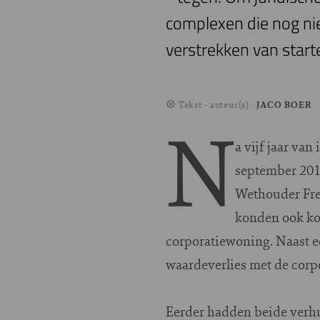
complexen die nog nie
verstrekken van starte
Tekst - auteur(s)
JACO BOER
N
a vijf jaar va
september 2012
Wethouder Free
konden ook kop
corporatiewoning. Naast e
waardeverlies met de corp
Eerder hadden beide verhu