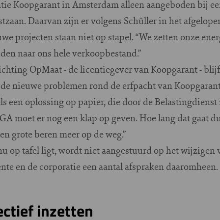
ratie Koopgarant in Amsterdam alleen aangeboden bij ee
aan. Daarvan zijn er volgens Schüller in het afgelopen 
e projecten staan niet op stapel. “We zetten onze ener
eiden naar ons hele verkoopbestand.”
chting OpMaat - de licentiegever van Koopgarant - blijf
t de nieuwe problemen rond de erfpacht van Koopgaran
els een oplossing op papier, die door de Belastingdienst
A moet er nog een klap op geven. Hoe lang dat gaat dur
een grote beren meer op de weg.”
nu op tafel ligt, wordt niet aangestuurd op het wijzigen
nte en de corporatie een aantal afspraken daaromheen.
ctief inzetten