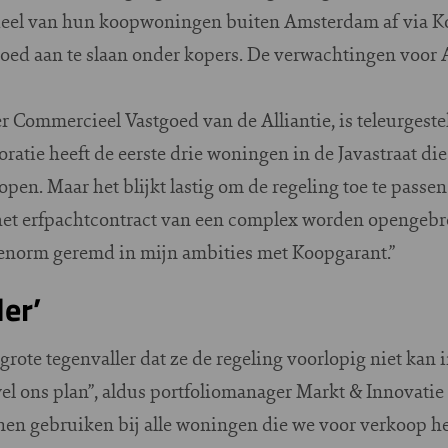
t deel van hun koopwoningen buiten Amsterdam af via K
goed aan te slaan onder kopers. De verwachtingen voo
Commercieel Vastgoed van de Alliantie, is teleurgestel
poratie heeft de eerste drie woningen in de Javastraat d
en. Maar het blijkt lastig om de regeling toe te passen
 het erfpachtcontract van een complex worden opengebr
j enorm geremd in mijn ambities met Koopgarant.”
ler’
grote tegenvaller dat ze de regeling voorlopig niet kan
s wel ons plan”, aldus portfoliomanager Markt & Innovati
nen gebruiken bij alle woningen die we voor verkoop he