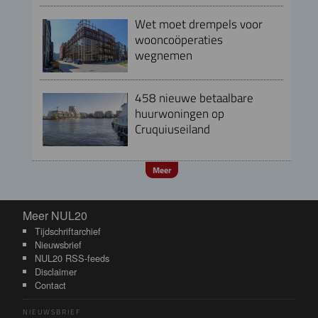
Wet moet drempels voor
wooncoöperaties
wegnemen
458 nieuwe betaalbare
huurwoningen op
Cruquiuseiland
Meer
Meer NUL20
Meer NUL20
Tijdschriftarchief
Nieuwsbrief
NUL20 RSS-feeds
Disclaimer
Contact
NIEUWSBRIEF