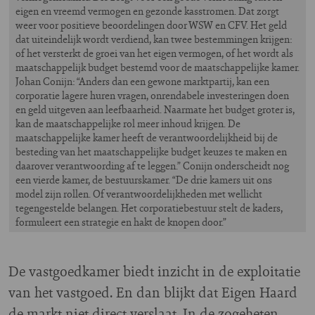
eigen en vreemd vermogen en gezonde kasstromen. Dat zorgt
weer voor positieve beoordelingen door WSW en CFV. Het geld
dat uiteindelijk wordt verdiend, kan twee bestemmingen krijgen:
of het versterkt de groei van het eigen vermogen, of het wordt als
maatschappelijk budget bestemd voor de maatschappelijke kamer.
Johan Conijn: “Anders dan een gewone marktpartij, kan een
corporatie lagere huren vragen, onrendabele investeringen doen
en geld uitgeven aan leefbaarheid. Naarmate het budget groter is,
kan de maatschappelijke rol meer inhoud krijgen. De
maatschappelijke kamer heeft de verantwoordelijkheid bij de
besteding van het maatschappelijke budget keuzes te maken en
daarover verantwoording af te leggen.” Conijn onderscheidt nog
een vierde kamer, de bestuurskamer. “De drie kamers uit ons
model zijn rollen. Of verantwoordelijkheden met wellicht
tegengestelde belangen. Het corporatiebestuur stelt de kaders,
formuleert een strategie en hakt de knopen door.”
De vastgoedkamer biedt inzicht in de exploitatie
van het vastgoed. En dan blijkt dat Eigen Haard
de markt niet direct verslaat. In de zogeheten