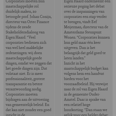
Corporaties moeten hun
Eigen Haard onderneemt een
maatschappelijke rol
serieuze poging het debat
duidelijk maken, zo
over de inspanningen van
betoogde prof. Johan Conijn,
corporaties een stap verder
directeur van Ortec Finance
te brengen, vindt Eef
tijdens de zesde
Meijerman, directeur van de
Stakeholdersdialoog van
Amsterdams Steunpunt
Eigen Haard. “Veel
Wonen. “Corporaties kunnen
corporaties bedienen zich
hun geld maar één keer
van wel heel makkelijke
uitgeven. Dan is het
redeneringen: wij doen
belangrijk dat geld goed te
maatschappelijk goede
laten landen.”
dingen, omdat we zeggen dat
Inzicht in het
het goede dingen zijn. Dat
maatschappelijk budget kan
volstaat niet. Er is meer
volgens hem een handvat
professionaliteit, grotere
bieden voor het
transparantie en betere
voorraadbeleid. Hij verwijst
verantwoording nodig.
naar de rol van Eigen Haard
Corporaties moeten
in de gemeente Ouder-
bijdragen aan de uitvoering
Amstel. Daar is sprake van
van gemeentelijk beleid. En
een relatief hoge
dat kan niet zonder een goed
huurkorting. “Dan staan we
inzicht in de
gelijk voor een helder debat: