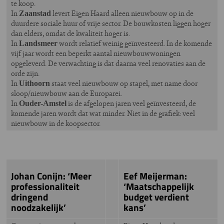
te koop.
In
levert Eigen Haard alleen nieuwbouw op in de
Zaanstad
duurdere sociale huur of vrije sector. De bouwkosten liggen hoger
dan elders, omdat de kwaliteit hoger is.
In
wordt relatief weinig geïnvesteerd. In de komende
Landsmeer
vijf jaar wordt een beperkt aantal nieuwbouwwoningen
opgeleverd. De verwachting is dat daarna veel renovaties aan de
orde zijn.
In
staat veel nieuwbouw op stapel, met name door
Uithoorn
sloop/nieuwbouw aan de Europarei.
In
is de afgelopen jaren veel geïnvesteerd, de
Ouder-Amstel
komende jaren wordt dat wat minder. Niet in de grafiek: veel
nieuwbouw in de koopsector.
Johan Conijn: ‘Meer
Eef Meijerman:
professionaliteit
‘Maatschappelijk
dringend
budget verdient
noodzakelijk’
kans’