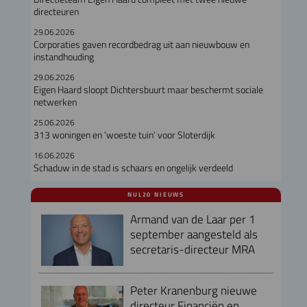
directeuren
29.06.2026
Corporaties gaven recordbedrag uit aan nieuwbouw en
instandhouding
29.06.2026
Eigen Haard sloopt Dichtersbuurt maar beschermt sociale
netwerken
25.06.2026
313 woningen en ‘woeste tuin’ voor Sloterdijk
16.06.2026
Schaduw in de stad is schaars en ongelijk verdeeld
NUL20 NIEUWS
Armand van de Laar per 1
september aangesteld als
secretaris-directeur MRA
Peter Kranenburg nieuwe
directeur Financiën en