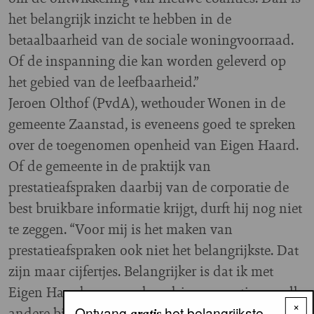
het belangrijk inzicht te hebben in de
betaalbaarheid van de sociale woningvoorraad.
Of de inspanning die kan worden geleverd op
het gebied van de leefbaarheid.”
Jeroen Olthof (PvdA), wethouder Wonen in de
gemeente Zaanstad, is eveneens goed te spreken
over de toegenomen openheid van Eigen Haard.
Of de gemeente in de praktijk van
prestatieafspraken daarbij van de corporatie de
best bruikbare informatie krijgt, durft hij nog niet
te zeggen. “Voor mij is het maken van
prestatieafspraken ook niet het belangrijkste. Dat
zijn maar cijfertjes. Belangrijker is dat ik met
Eigen Haard, onze andere drie corporaties en alle
×
Ontvang
het belangrijkste
andere bij woningbouw betrokken partijen tot de
gratis