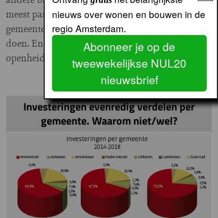
meest passende woningvoorraad binnen de
nieuws over wonen en bouwen in de
regio Amsterdam.
gemeente kan komen. Dat moeten we samen
doen. En dat lukt alleen met voldoende
Abonneer je op de
openheid over en weer.”
tweewekelijkse NUL20
nieuwsbrief
Investeringen evenredig verdelen per
gemeente. Waarom niet/wel?