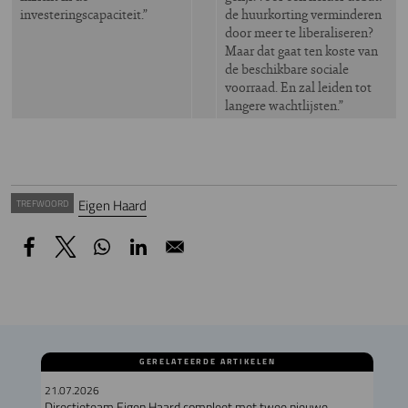
investeringscapaciteit.”
de huurkorting verminderen
door meer te liberaliseren?
Maar dat gaat ten koste van
de beschikbare sociale
voorraad. En zal leiden tot
langere wachtlijsten.”
Eigen Haard
TREFWOORD
GERELATEERDE ARTIKELEN
21.07.2026
Directieteam Eigen Haard compleet met twee nieuwe