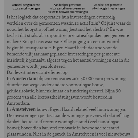
Is het logisch dat corporaties hun investeringen evenredig
verdelen over de gemeenten waarin ze actief zijn? Of juist waar de
nood het hoogst is, of het woningbestand het slechtst? En wie
beslist dat straks als corporaties prestatieafspraken per gemeente
maken? En op basis waarvan? Elke poging tot een antwoord
begint bij transparantie. Eigen Haard heeft daartoe voor de
komende vijf jaar haar geplande investeringen per gemeente
inzichtelijk gemaakt, afgezet tegen het aantal woningen dat in die
gemeente wordt geëxploiteerd.
Dat levert interessante feiten op:
In
blijken renovaties zo’n 50.000 euro per woning
Amsterdam
duurder vanwege onder andere vooroorlogse bouw,
geluidsisolatie, binnenklimaat en funderingsherstel. Bijna 90
procent van alle leefbaarheidsuitgaven wordt besteed in
Amsterdam.
In
bouwt Eigen Haard relatief veel huurwoningen.
Amstelveen
De investeringen per bestaande woning zijn evenwel relatief laag
dankzij het relatief recente woningbestand (veel naoorlogse
bouw); bovendien kan veel renovatie in bewoonde toestand
plaatsvinden. Niet in de grafiek: in Amstelveen is veel nieuwbouw