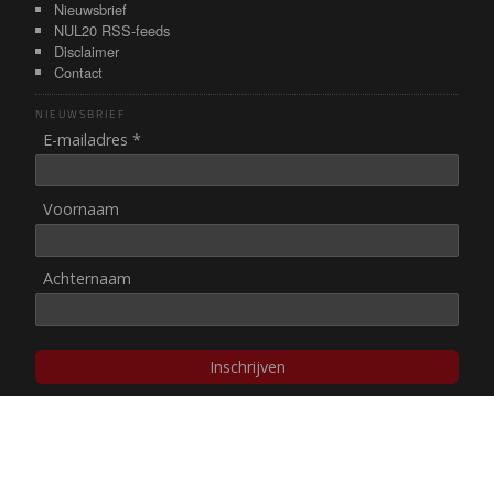
Nieuwsbrief
NUL20 RSS-feeds
Disclaimer
Contact
NIEUWSBRIEF
E-mailadres *
Voornaam
Achternaam
Inschrijven
© NUL20, 2002-heden,
auteursrechten/disclaimer
Stichting NUL20 heeft de
ANBI-status
.
Image