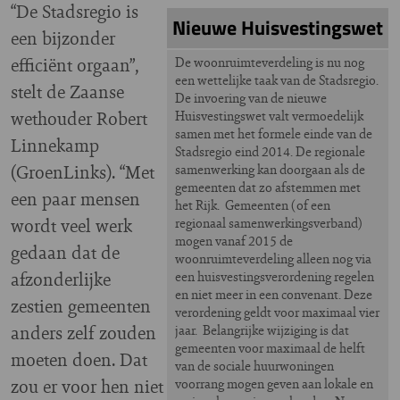
“De Stadsregio is
Nieuwe Huisvestingswet
een bijzonder
efficiënt orgaan”,
De woonruimteverdeling is nu nog
een wettelijke taak van de Stadsregio.
stelt de Zaanse
De invoering van de nieuwe
wethouder Robert
Huisvestingswet valt vermoedelijk
samen met het formele einde van de
Linnekamp
Stadsregio eind 2014. De regionale
(GroenLinks). “Met
samenwerking kan doorgaan als de
gemeenten dat zo afstemmen met
een paar mensen
het Rijk. Gemeenten (of een
wordt veel werk
regionaal samenwerkingsverband)
mogen vanaf 2015 de
gedaan dat de
woonruimteverdeling alleen nog via
afzonderlijke
een huisvestingsverordening regelen
en niet meer in een convenant. Deze
zestien gemeenten
verordening geldt voor maximaal vier
anders zelf zouden
jaar. Belangrijke wijziging is dat
gemeenten voor maximaal de helft
moeten doen. Dat
van de sociale huurwoningen
zou er voor hen niet
voorrang mogen geven aan lokale en