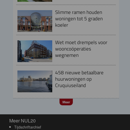
Slimme ramen houden
woningen tot 5 graden
koeler
Wet moet drempels voor
wooncoöperaties
wegnemen
458 nieuwe betaalbare
huurwoningen op
Cruquiuseiland
Meer
Meer NUL20
Meer NUL20
Tijdschriftarchief