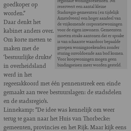
regionale woningzoekenden. Nu
goedkoper op
reserveert een aantal kleine
worden.”
Stadsregio-gemeenten (en tijdelijk
Amstelveen) een hoger aandeel van
Daar denkt het
de vrijkomende corporatiewoningen
kabinet anders over.
voor de eigen inwoners. Gemeenten
moeten straks aantonen dat er sprake
Om korte metten te
is van schaarste waardoor bepaalde
maken met de
groepen woningzoekenden zonder
sturing onvoldoende aan bod komen.
‘bestuurlijke drukte’
Voor koopwoningen mogen geen
in overheidsland
bindingseisen meer worden gesteld.
werd in het
regeerakkoord met één pennenstreek een einde
gemaakt aan twee bestuurslagen: de stadsdelen
en de stadsregio’s.
Linnekamp: “De idee was kennelijk om weer
terug te gaan naar het Huis van Thorbecke:
gemeenten, provincies en het Rijk. Maar kijk eens