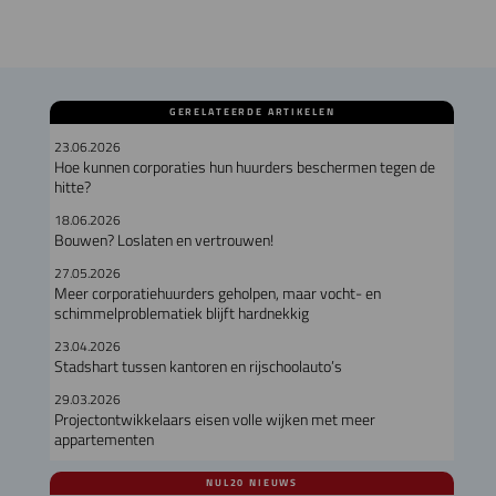
GERELATEERDE ARTIKELEN
23.06.2026
Hoe kunnen corporaties hun huurders beschermen tegen de
hitte?
18.06.2026
Bouwen? Loslaten en vertrouwen!
27.05.2026
Meer corporatiehuurders geholpen, maar vocht- en
schimmelproblematiek blijft hardnekkig
23.04.2026
Stadshart tussen kantoren en rijschoolauto’s
29.03.2026
Projectontwikkelaars eisen volle wijken met meer
appartementen
NUL20 NIEUWS