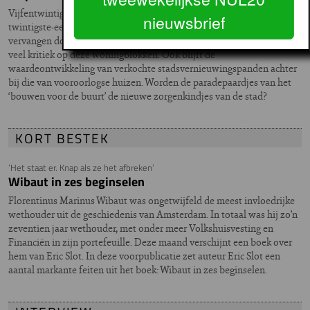
Vijfentwintig jaar geleden werden in de negentiende- en vroeg
nieuwsbrief
twintigste-eeuwse gordel duizenden particuliere huurhuizen
vervangen door betaalbare corporatiewoningen. Tegenwoordig is er
veel kritiek op deze woningblokken. Ook blijft de
waardeontwikkeling van verkochte stadsvernieuwingspanden achter
bij die van vooroorlogse huizen. Worden de paradepaardjes van het
‘bouwen voor de buurt’ de nieuwe zorgenkindjes van de stad?
KORT BESTEK
‘Het staat er. Knap als ze het afbreken’
Wibaut in zes beginselen
Florentinus Marinus Wibaut was ongetwijfeld de meest invloedrijke
wethouder uit de geschiedenis van Amsterdam. In totaal was hij zo’n
zeventien jaar wethouder, met onder meer Volkshuisvesting en
Financiën in zijn portefeuille. Deze maand verschijnt een boek over
hem van Eric Slot. In deze voorpublicatie zet auteur Eric Slot een
aantal markante feiten uit het boek: Wibaut in zes beginselen.