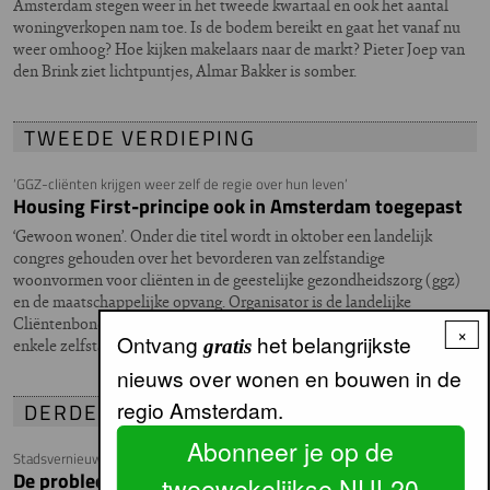
Amsterdam stegen weer in het tweede kwartaal en ook het aantal
woningverkopen nam toe. Is de bodem bereikt en gaat het vanaf nu
weer omhoog? Hoe kijken makelaars naar de markt? Pieter Joep van
den Brink ziet lichtpuntjes, Almar Bakker is somber.
TWEEDE VERDIEPING
‘GGZ-cliënten krijgen weer zelf de regie over hun leven’
Housing First-principe ook in Amsterdam toegepast
‘Gewoon wonen’. Onder die titel wordt in oktober een landelijk
congres gehouden over het bevorderen van zelfstandige
woonvormen voor cliënten in de geestelijke gezondheidszorg (ggz)
en de maatschappelijke opvang. Organisator is de landelijke
Cliëntenbond in de GGZ. In aanloop naar dit congres nam NUL20
×
Ontvang
het belangrijkste
enkele zelfstandige woonvormen voor ggz-cliënten onder de loep.
gratis
nieuws over wonen en bouwen in de
regio Amsterdam.
DERDE VERDIEPING
Abonneer je op de
Stadsvernieuwingsbuurten uit de jaren tachtig
De probleemwijken van morgen?
tweewekelijkse NUL20