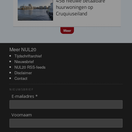
458 nieuwe betaalbare
huurwoningen op
Cruquiuseiland
Meer
Meer NUL20
Meer NUL20
Tijdschriftarchief
Nieuwsbrief
NUL20 RSS-feeds
Disclaimer
Contact
NIEUWSBRIEF
E-mailadres *
Voornaam