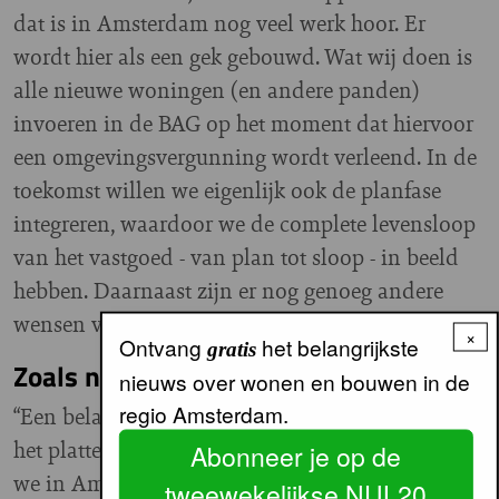
dat is in Amsterdam nog veel werk hoor. Er
wordt hier als een gek gebouwd. Wat wij doen is
alle nieuwe woningen (en andere panden)
invoeren in de BAG op het moment dat hiervoor
een omgevingsvergunning wordt verleend. In de
toekomst willen we eigenlijk ook de planfase
integreren, waardoor we de complete levensloop
van het vastgoed - van plan tot sloop - in beeld
hebben. Daarnaast zijn er nog genoeg andere
wensen vanuit de stad.”
×
Ontvang
het belangrijkste
gratis
Zoals naar 3D wellicht?
nieuws over wonen en bouwen in de
regio Amsterdam.
“Een belangrijke wens is inderdaad om vanuit
het platte vlak naar 3D-informatie te gaan. Wat
Abonneer je op de
we in Amsterdam nu al hebben gedaan, is dat we
tweewekelijkse NUL20