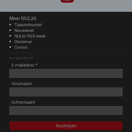
Meer NUL20
Meer NUL20
Tijdschriftarchief
Nieuwsbrief
NUL20 RSS-feeds
Disclaimer
Contact
NIEUWSBRIEF
E-mailadres *
Voornaam
Achternaam
Inschrijven