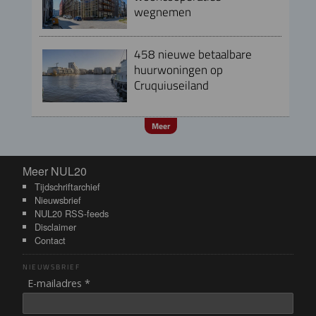
wegnemen
458 nieuwe betaalbare
huurwoningen op
Cruquiuseiland
Meer
Meer NUL20
Meer NUL20
Tijdschriftarchief
Nieuwsbrief
NUL20 RSS-feeds
Disclaimer
Contact
NIEUWSBRIEF
E-mailadres *