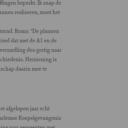
ffingen beperkt. Ik snap de
nnen realiseren, moet het
ornd. Brans: “De plannen
ebied dat met de A1 en de
ersnelling dus gretig naar
chiedenis. Herziening is
nschap daarin mee te
et afgelopen jaar echt
aarlemse Koepelgevangenis
uning van gemeenten met