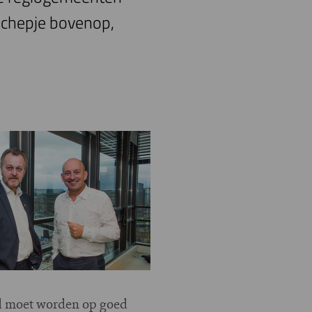
schepje bovenop,
wd moet worden op goed