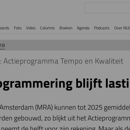
oards
Foto
Video
Columns
Boeken
Agenda
Podcasts
Over NU
18
 Actieprogramma Tempo en Kwaliteit
ogrammering blijft lasti
 Amsterdam (MRA) kunnen tot 2025 gemiddeld
den gebouwd, zo blijkt uit het Actieprogra
neemt de helft voor zijn rekening. Maar als