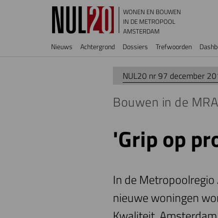
Overslaan en naar de inhoud gaan
WONEN EN BOUWEN
IN DE METROPOOL
AMSTERDAM
Hoofdnavigatie
Nieuws
Achtergrond
Dossiers
Trefwoorden
Dashb
NUL20 nr 97 december 20
Bouwen in de MRA:
'Grip op pr
In de Metropoolregio
nieuwe woningen wor
Kwaliteit. Amsterdam 