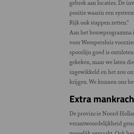
gebrek aan locaties. De in
positie waarin een systee
Rijk ook stappen zetten.”
Aan het bouwprogramma in
voor Weespersluis voorzien
spoorlijn goed is ontslot
gekeken, maar we laten di
ingewikkeld en het zou on
krijgen. We kunnen ons bet
Extra mankrach
De provincie Noord-Holland
verantwoordelijkheid geno
mogelijk gemaakt. Ook hee