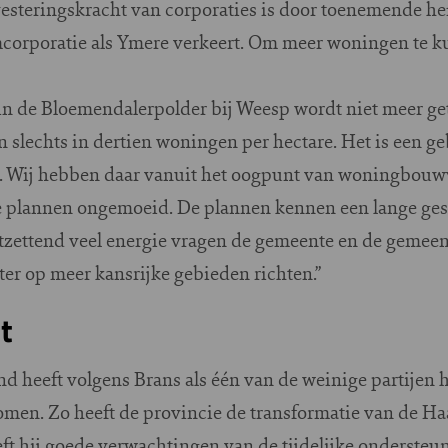
vesteringskracht van corporaties is door toenemende he
mcorporatie als Ymere verkeert. Om meer woningen te ku
 de Bloemendalerpolder bij Weesp wordt niet meer get
 slechts in dertien woningen per hectare. Het is een g
en. Wij hebben daar vanuit het oogpunt van woningbouwv
e plannen ongemoeid. De plannen kennen een lange ges
tzettend veel energie vragen de gemeente en de gemee
er op meer kansrijke gebieden richten.”
t
 heeft volgens Brans als één van de weinige partijen h
men. Zo heeft de provincie de transformatie van de H
ft hij goede verwachtingen van de tijdelijke onderste