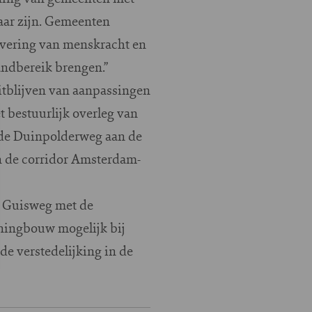
aar zijn. Gemeenten
evering van menskracht en
andbereik brengen.”
itblijven van aanpassingen
et bestuurlijk overleg van
 de Duinpolderweg aan de
n de corridor Amsterdam-
ng Guisweg met de
ningbouw mogelijk bij
de verstedelijking in de