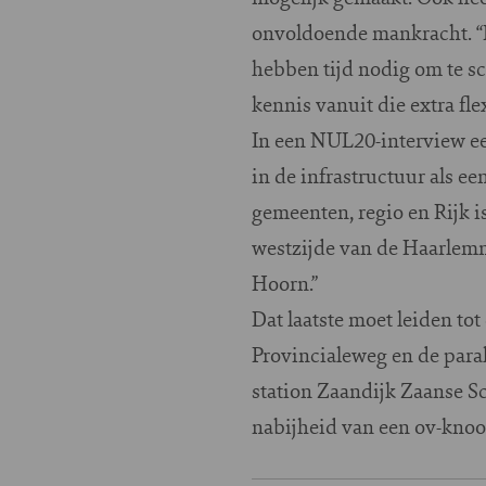
onvoldoende mankracht. “H
hebben tijd nodig om te s
kennis vanuit die extra fl
In een NUL20-interview ee
in de infrastructuur als ee
gemeenten, regio en Rijk 
westzijde van de Haarlemm
Hoorn.”
Dat laatste moet leiden to
Provincialeweg en de para
station Zaandijk Zaanse Sc
nabijheid van een ov-knoo