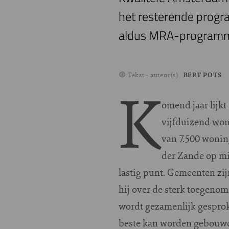
het resterende progr
aldus MRA-programm
Tekst - auteur(s)
BERT POTS
K
omend jaar lijk
vijfduizend woni
van 7.500 won
der Zande op mi
lastig punt. Gemeenten zij
hij over de sterk toegen
wordt gezamenlijk gesprok
beste kan worden gebouwd