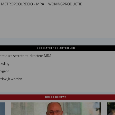
METROPOOLREGIO - MRA
WONINGPRODUCTIE
GERELATEERDE ARTIKELEN
teld als secretaris-directeur MRA
kkeling
nigen?
erkwijk worden
NUL20 NIEUWS