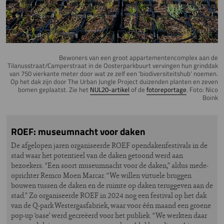
Bewoners van een groot appartementencomplex aan de
Tilanusstraat/Camperstraat in de Oosterparkbuurt vervingen hun grinddak
van 750 vierkante meter door wat ze zelf een 'biodiversiteitshub' noemen.
Op het dak zijn door The Urban Jungle Project duizenden planten en zeven
bomen geplaatst. Zie het
NUL20-artikel
of de
fotoreportage
. Foto: Nico
Boink
ROEF: museumnacht voor daken
De afgelopen jaren organiseerde ROEF opendakenfestivals in de
stad waar het potentieel van de daken getoond werd aan
bezoekers. “Een soort museumnacht voor de daken,” aldus mede-
oprichter Remco Moen Marcar. “We willen virtuele bruggen
bouwen tussen de daken en de ruimte op daken teruggeven aan de
stad.” Zo organiseerde ROEF in 2024 nog een festival op het dak
van de Q-park Westergasfabriek, waar voor één maand een groene
pop-up ‘oase’ werd gecreëerd voor het publiek. “We werkten daar