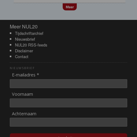
Meer
Meer NUL20
Meer NUL20
Tijdschriftarchief
Nieuwsbrief
NUL20 RSS-feeds
Disclaimer
Contact
NIEUWSBRIEF
E-mailadres *
Voornaam
Achternaam