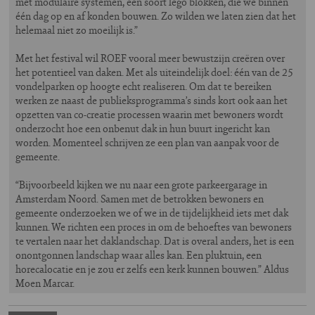
met modulaire systemen, een soort lego blokken, die we binnen
één dag op en af konden bouwen. Zo wilden we laten zien dat het
helemaal niet zo moeilijk is.”
Met het festival wil ROEF vooral meer bewustzijn creëren over
het potentieel van daken. Met als uiteindelijk doel: één van de 25
vondelparken op hoogte echt realiseren. Om dat te bereiken
werken ze naast de publieksprogramma’s sinds kort ook aan het
opzetten van co-creatie processen waarin met bewoners wordt
onderzocht hoe een onbenut dak in hun buurt ingericht kan
worden. Momenteel schrijven ze een plan van aanpak voor de
gemeente.
“Bijvoorbeeld kijken we nu naar een grote parkeergarage in
Amsterdam Noord. Samen met de betrokken bewoners en
gemeente onderzoeken we of we in de tijdelijkheid iets met dak
kunnen. We richten een proces in om de behoeftes van bewoners
te vertalen naar het daklandschap. Dat is overal anders, het is een
onontgonnen landschap waar alles kan. Een pluktuin, een
horecalocatie en je zou er zelfs een kerk kunnen bouwen.” Aldus
Moen Marcar.