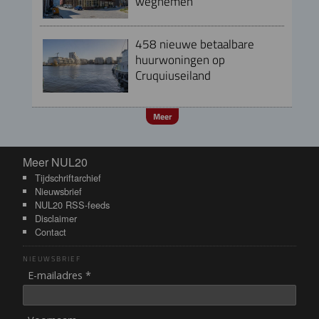
wegnemen
458 nieuwe betaalbare
huurwoningen op
Cruquiuseiland
Meer
Meer NUL20
Meer NUL20
Tijdschriftarchief
Nieuwsbrief
NUL20 RSS-feeds
Disclaimer
Contact
NIEUWSBRIEF
E-mailadres *