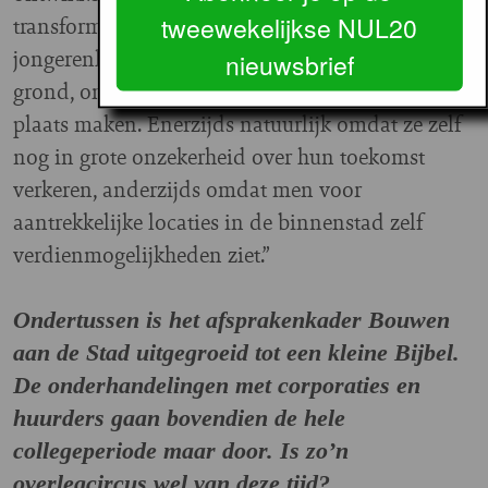
tweewekelijkse NUL20
transformatie van zorginstellingen naar
jongerenhuisvesting. Dat komt nog niet van de
nieuwsbrief
grond, omdat de zorginstellingen pas op de
plaats maken. Enerzijds natuurlijk omdat ze zelf
nog in grote onzekerheid over hun toekomst
verkeren, anderzijds omdat men voor
aantrekkelijke locaties in de binnenstad zelf
verdienmogelijkheden ziet.”
Ondertussen is het afsprakenkader Bouwen
aan de Stad uitgegroeid tot een kleine Bijbel.
De onderhandelingen met corporaties en
huurders gaan bovendien de hele
collegeperiode maar door. Is zo’n
overlegcircus wel van deze tijd?