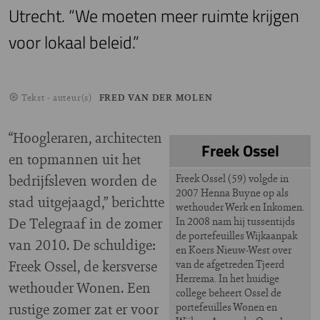
Utrecht. “We moeten meer ruimte krijgen
voor lokaal beleid.”
Tekst - auteur(s)
FRED VAN DER MOLEN
“Hoogleraren, architecten
Freek Ossel
en topmannen uit het
bedrijfsleven worden de
Freek Ossel (59) volgde in
2007 Henna Buyne op als
stad uitgejaagd,” berichtte
wethouder Werk en Inkomen.
De Telegraaf in de zomer
In 2008 nam hij tussentijds
de portefeuilles Wijkaanpak
van 2010. De schuldige:
en Koers Nieuw-West over
Freek Ossel, de kersverse
van de afgetreden Tjeerd
Herrema. In het huidige
wethouder Wonen. Een
college beheert Ossel de
rustige zomer zat er voor
portefeuilles Wonen en