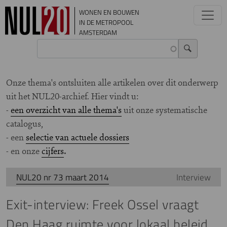
Overslaan en naar de inhoud gaan
WONEN EN BOUWEN
IN DE METROPOOL
AMSTERDAM
Onze thema's ontsluiten alle artikelen over dit onderwerp
uit het NUL20-archief. Hier vindt u:
-
een overzicht van alle thema's
uit onze systematische
catalogus,
- een
selectie van actuele dossiers
- en onze
cijfers
.
NUL20 nr 73 maart 2014
Interview
Exit-interview: Freek Ossel vraagt
Den Haag ruimte voor lokaal beleid