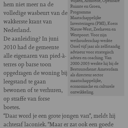
Wijken, Armoede, Openbare
hem niet meer na de
Ruimte en Groen,
volledige wasbeurt van de
Programma
Maatschappelijke
wakkerste krant van
Investeringen (PMI), Koers
Nederland.
Nieuw-West, Zeehaven en
Westpoort. Voor zijn
De aanleiding? In juni
wethouderschap werkte
2010 had de gemeente
Ossel vijf jaar als zelfstandig
adviseur voor strategisch
alle eigenaren van pied-à-
advies en coaching. Van
terres op barse toon
2000-2003 werkte hij bij de
Bestuursdienst Amsterdam
opgedragen de woning bij
als directeur sector
leegstand te gaan
maatschappelijke,
economische en culturele
bewonen of te verhuren,
ontwikkeling.
op straffe van forse
boetes.
“Daar word je een grote jongen van”, meldt hij
achteraf laconiek. “Maar er zat ook een goede