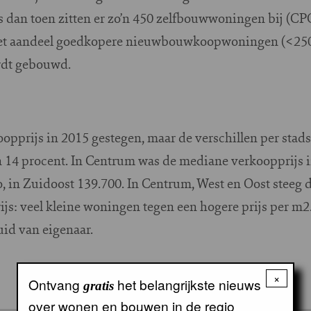
s dan toen zitten er zo’n 450 zelfbouwwoningen bij (C
het aandeel goedkopere nieuwbouwkoopwoningen (<250
rdt gebouwd.
opprijs in 2015 gestegen, maar de verschillen per stads
n 14 procent. In Centrum was de mediane verkoopprijs i
o, in Zuidoost 139.700. In Centrum, West en Oost steeg 
rijs: veel kleine woningen tegen een hogere prijs per 
uid van eigenaar.
×
Ontvang
het belangrijkste nieuws
gratis
over wonen en bouwen in de regio