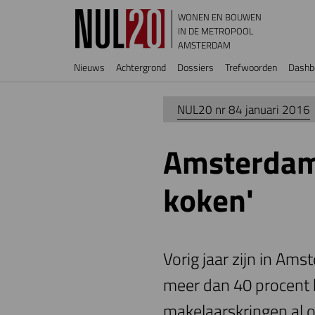
Overslaan en naar de inhoud gaan
WONEN EN BOUWEN
IN DE METROPOOL
AMSTERDAM
Hoofdnavigatie
Nieuws
Achtergrond
Dossiers
Trefwoorden
Dashb
NUL20 nr 84 januari 2016
Amsterdams
koken'
Vorig jaar zijn in Am
meer dan 40 procent 
makelaarskringen al o