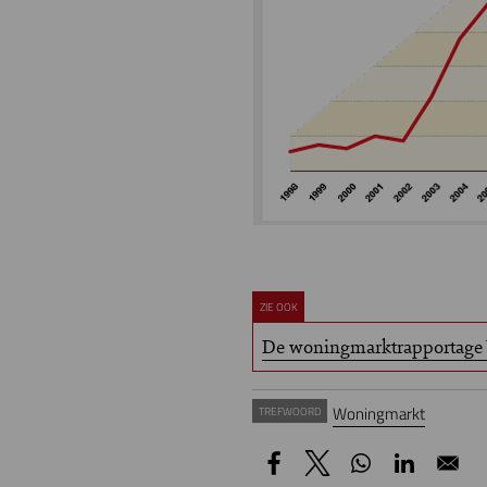
ZIE OOK
De woningmarktrapportag
Woningmarkt
TREFWOORD