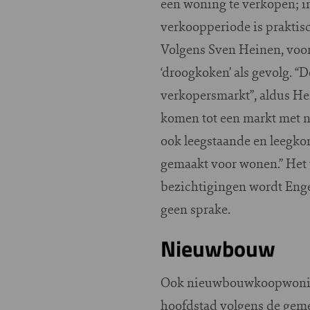
een woning te verkopen; i
verkoopperiode is praktisch
Volgens Sven Heinen, voorz
‘droogkoken’ als gevolg. “
verkopersmarkt”, aldus Hei
komen tot een markt met 
ook leegstaande en leegk
gemaakt voor wonen.” Het v
bezichtigingen wordt Enge
geen sprake.
Nieuwbouw
Ook nieuwbouwkoopwoning
hoofdstad volgens de geme