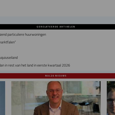
GERELATEERDE ARTIKELEN
zend particuliere huurwoningen
marktfalen”
uquiuseiland
n in rest van het land in eerste kwartaal 2026
NUL20 NIEUWS