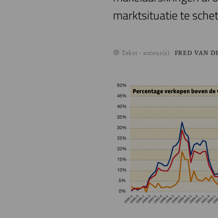
marktsituatie te sche
Tekst - auteur(s)
FRED VAN D