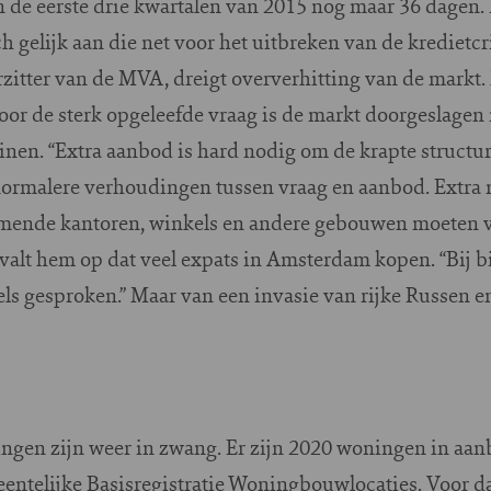
n de eerste drie kwartalen van 2015 nog maar 36 dagen.
 gelijk aan die net voor het uitbreken van de kredietcri
itter van de MVA, dreigt oververhitting van de markt. 
Door de sterk opgeleefde vraag is de markt doorgeslage
nen. “Extra aanbod is hard nodig om de krapte structur
normalere verhoudingen tussen vraag en aanbod. Extra
omende kantoren, winkels en andere gebouwen moeten 
alt hem op dat veel expats in Amsterdam kopen. “Bij bi
ls gesproken.” Maar van een invasie van rijke Russen 
en zijn weer in zwang. Er zijn 2020 woningen in aa
entelijke Basisregistratie Woningbouwlocaties. Voor da