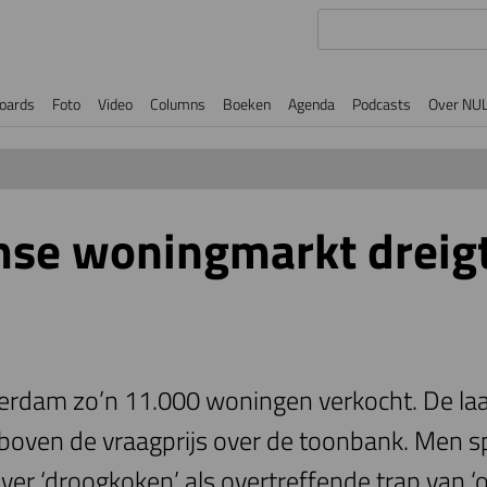
oards
Foto
Video
Columns
Boeken
Agenda
Podcasts
Over NU
e woningmarkt dreigt 
sterdam zo’n 11.000 woningen verkocht. De la
boven de vraagprijs over de toonbank. Men sp
ver ‘droogkoken’ als overtreffende trap van ‘