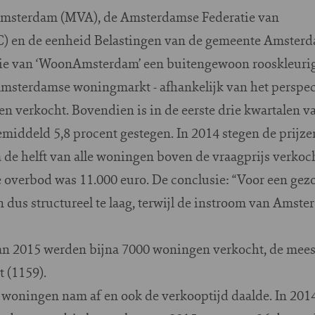
Amsterdam (MVA), de Amsterdamse Federatie van
) en de eenheid Belastingen van de gemeente Amster
itie van ‘WoonAmsterdam’ een buitengewoon rooskleuri
msterdamse woningmarkt - afhankelijk van het perspect
n verkocht. Bovendien is in de eerste drie kwartalen v
middeld 5,8 procent gestegen. In 2014 stegen de prijzen
de helft van alle woningen boven de vraagprijs verkoch
 overbod was 11.000 euro. De conclusie: “Voor een gez
us structureel te laag, terwijl de instroom van Ams
van 2015 werden bijna 7000 woningen verkocht, de mees
t (1159).
e woningen nam af en ook de verkooptijd daalde. In 20