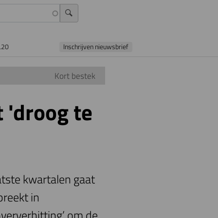
L20
Inschrijven nieuwsbrief
Kort bestek
'droog te
atste kwartalen gaat
reekt in
oververhitting’ om de