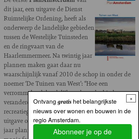
dit jaar, een uitgave de Dienst
Ruimtelijke Ordening, heeft als
onderwerp de landelijke gebieden
tussen de Westelijke Tuinsteden
en de ringvaart van de
Haarlemmermeer. Na twintig jaar
plannen maken gaat daar nu
waarschijnlijk vanaf 2010 de schop in onder de
noemer ‘De Tuinen van West’: “Hoe een
verrommelend, landelijk stadsrandgebied gaat
×
Ontvang
het belangrijkste
veranderen in een eigentijds, groen
gratis
nieuws over wonen en bouwen in de
recreatiegebied,” schrijven de auteurs van deze
regio Amsterdam.
uitgave optimistisch in het voorwoord. Twintig
jaar plannen komen voorbij, gelardeerd van
Abonneer je op de