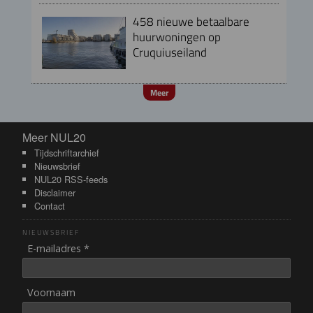
458 nieuwe betaalbare
huurwoningen op
Cruquiuseiland
Meer
Meer NUL20
Meer NUL20
Tijdschriftarchief
Nieuwsbrief
NUL20 RSS-feeds
Disclaimer
Contact
NIEUWSBRIEF
E-mailadres *
Voornaam