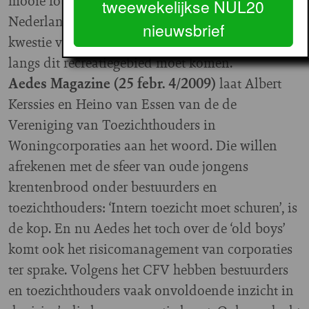
mooie foto’s van inderdaad een vergeten stukje
tweewekelijkse NUL20
Nederland. En dan is er natuurlijk nog de
nieuwsbrief
kwestie van de Westrandweg die ergens in of
langs dit recreatiegebied moet komen.
Aedes Magazine (25 febr. 4/2009)
laat Albert
Kerssies en Heino van Essen van de de
Vereniging van Toezichthouders in
Woningcorporaties aan het woord. Die willen
afrekenen met de sfeer van oude jongens
krentenbrood onder bestuurders en
toezichthouders: ‘Intern toezicht moet schuren’, is
de kop. En nu Aedes het toch over de ‘old boys’
komt ook het risicomanagement van corporaties
ter sprake. Volgens het CFV hebben bestuurders
en toezichthouders vaak onvoldoende inzicht in