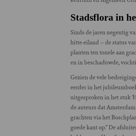
Stadsflora in h
Sinds de jaren negentig va
hitte-eiland – de status va
planten ten tonele aan gra
en in beschaduwde, vochti
Gezien de vele bedreiginge
eerder in het jubileumboek
uitgesproken in het stuk ‘
de auteurs dat Amsterdam 
grachten via het Boschpla
goede kant op.” De afsluit