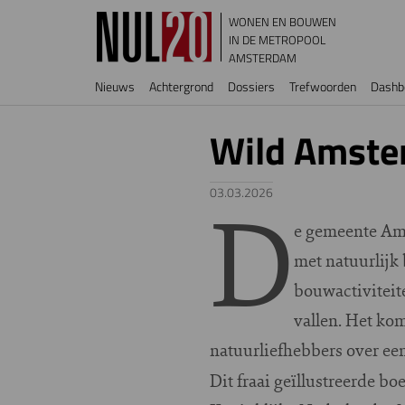
Overslaan en naar de inhoud gaan
WONEN EN BOUWEN
IN DE METROPOOL
AMSTERDAM
Hoofdnavigatie
Nieuws
Achtergrond
Dossiers
Trefwoorden
Dashb
Wild Amster
D
03.03.2026
e gemeente Am
met natuurlijk 
bouwactiviteite
vallen. Het ko
natuurliefhebbers over een
Dit fraai geïllustreerde b