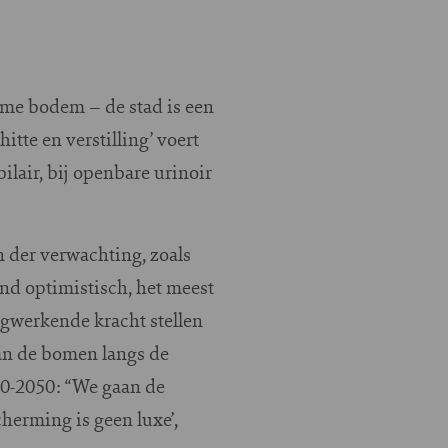
arme bodem – de stad is een
itte en verstilling’ voert
lair, bij openbare urinoir
n der verwachting, zoals
end optimistisch, het meest
ugwerkende kracht stellen
van de bomen langs de
20-2050: “We gaan de
cherming is geen luxe’,