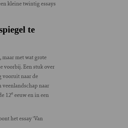
en kleine twintig essays
piegel te
, maar met wat grote
e voorbij. Een stuk over
ig vooruit naar de
an veenlandschap naar
e
de 12
eeuw en in een
toont het essay ‘Van