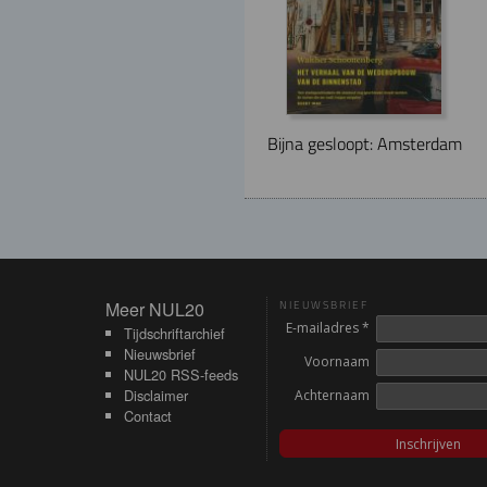
Bijna gesloopt: Amsterdam
Meer NUL20
Meer NUL20
NIEUWSBRIEF
E-mailadres *
Tijdschriftarchief
Nieuwsbrief
Voornaam
NUL20 RSS-feeds
Disclaimer
Achternaam
Contact
Inschrijven