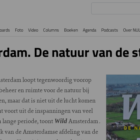
oards
Foto
Video
Columns
Boeken
Agenda
Podcasts
Over NU
dam. De natuur van de s
sterdam loopt tegenwoordig voorop
beheer en ruimte voor de natuur bij
n, maar dat is niet uit de lucht komen
mt voort uit de inspanningen van veel
 lange periode, toont
Amsterdam .
Wild
oek van de Amsterdamse afdeling van de