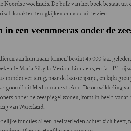
de Noordse woelmuis. De bulk van het boek bestaat uit e
risch karakter: terugkijken om vooruit te zien.
 in een veenmoeras onder de zees
 dieren aan hun naam komen’ begint 45.000 jaar geleden
ekende Maria Sibylla Merian, Linnaeus, en Jac. P. Thijss
s minder ver terug, naar de laatste ijstijd, en kijkt gret
ergooruil uit Mediterrane streken. De ontwikkeling v
ners onder de zeespiegel wonen, komt in beeld vanaf 
ling van Waterland.
edelijke functies al een heel verleden achter zich heeft, 
reidings Plan tot Hoofdgroenstructuur’.