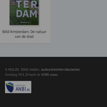
Wild Amsterdam. De natuur
van de stad
© NUL20, 2002-heden,
auteursrechten/disclaimer
Stichting NUL20 heeft de
ANBI-status
.
Image