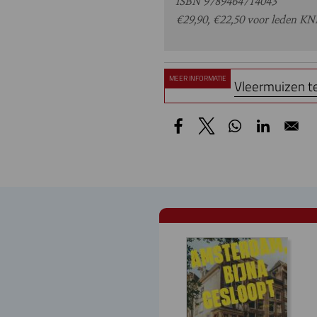
ISBN 9789464714043
€29,90, €22,50 voor leden KN
MEER INFORMATIE
Vleermuizen te