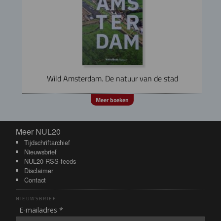
Wild Amsterdam. De natuur van de stad
Meer boeken
Meer NUL20
Meer NUL20
Tijdschriftarchief
Nieuwsbrief
NUL20 RSS-feeds
Disclaimer
Contact
NIEUWSBRIEF
E-mailadres *