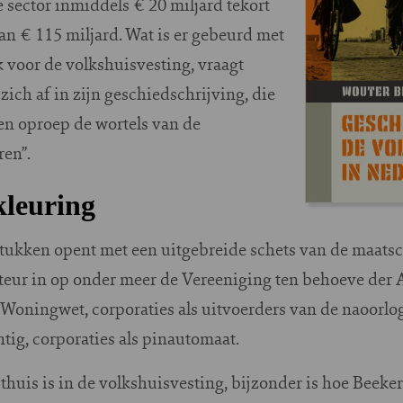
 sector inmiddels € 20 miljard tekort
van € 115 miljard. Wat is er gebeurd met
k voor de volkshuisvesting, vraagt
zich af in zijn geschiedschrijving, die
en oproep de wortels van de
ren”.
kleuring
stukken opent met een uitgebreide schets van de maatsc
uteur in op onder meer de Vereeniging ten behoeve der 
Woningwet, corporaties als uitvoerders van de naoorl
ntig, corporaties als pinautomaat.
huis is in de volkshuisvesting, bijzonder is hoe Beeke