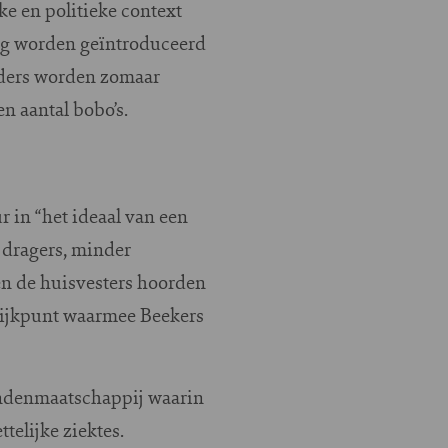
e en politieke context
ting worden geïntroduceerd
eders worden zomaar
n aantal bobo’s.
 in “het ideaal van een
 dragers, minder
en de huisvesters hoorden
t ijkpunt waarmee Beekers
andenmaatschappij waarin
elijke ziektes.