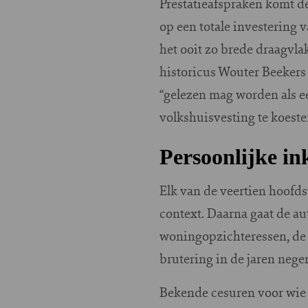
Prestatieafspraken komt de
op een totale investering 
het ooit zo brede draagvla
historicus Wouter Beekers 
“gelezen mag worden als e
volkshuisvesting te koeste
Persoonlijke in
Elk van de veertien hoofd
context. Daarna gaat de a
woningopzichteressen, de 
brutering in de jaren nege
Bekende cesuren voor wie t