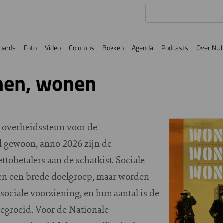
oards
Foto
Video
Columns
Boeken
Agenda
Podcasts
Over NU
en, wonen
 overheidssteun voor de
l gewoon, anno 2026 zijn de
tobetalers aan de schatkist. Sociale
 een brede doelgroep, maar worden
sociale voorziening, en hun aantal is de
 gegroeid. Voor de Nationale