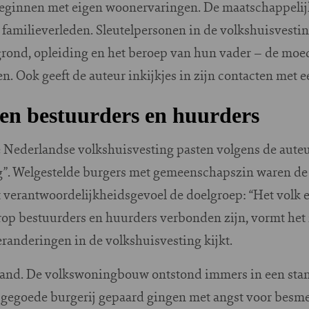
beginnen met eigen woonervaringen. De maatschappelijk
ijn familieverleden. Sleutelpersonen in de volkshuisves
grond, opleiding en het beroep van hun vader – de mo
n. Ook geeft de auteur inkijkjes in zijn contacten met ee
sen bestuurders en huurders
 Nederlandse volkshuisvesting pasten volgens de auteur
g”. Welgestelde burgers met gemeenschapszin waren de
 verantwoordelijkheidsgevoel de doelgroep: “Het volk 
arop bestuurders en huurders verbonden zijn, vormt he
randeringen in de volkshuisvesting kijkt.
e hand. De volkswoningbouw ontstond immers in een st
gegoede burgerij gepaard gingen met angst voor besmett