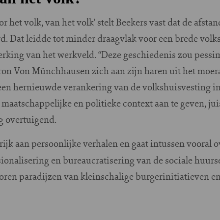
 het volk, van het volk’ stelt Beekers vast dat de afsta
d. Dat leidde tot minder draagvlak voor een brede volk
erking van het werkveld. “Deze geschiedenis zou pess
ron Von Münchhausen zich aan zijn haren uit het moeras t
en hernieuwde verankering van de volkshuisvesting i
maatschappelijke en politieke context aan te geven, jui
ig overtuigend.
 rijk aan persoonlijke verhalen en gaat intussen vooral 
ssionalisering en bureaucratisering van de sociale huur
oren paradijzen van kleinschalige burgerinitiatieven e