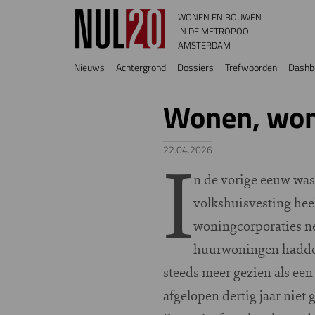
Overslaan en naar de inhoud gaan
WONEN EN BOUWEN
IN DE METROPOOL
AMSTERDAM
Hoofdnavigatie
Nieuws
Achtergrond
Dossiers
Trefwoorden
Dashb
Wonen, won
I
22.04.2026
n de vorige eeuw was
volkshuisvesting hee
woningcorporaties net
huurwoningen hadden
steeds meer gezien als een 
afgelopen dertig jaar niet