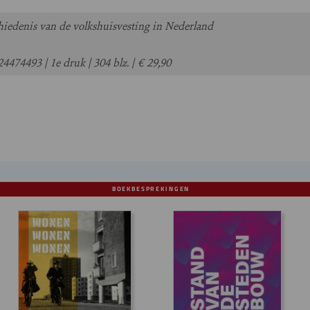
iedenis van de volkshuisvesting in Nederland
474493 | 1e druk | 304 blz. | € 29,90
BOEKBESPREKINGEN