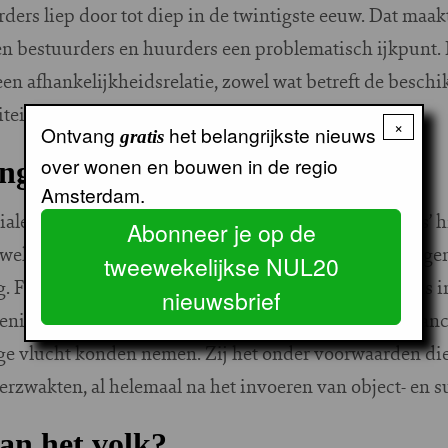
ders liep door tot diep in de twintigste eeuw. Dat maakt
en bestuurders en huurders een problematisch ijkpunt.
en afhankelijkheidsrelatie, zowel wat betreft de besch
iteit van woningen.
×
Ontvang
het belangrijkste nieuws
gratis
over wonen en bouwen in de regio
ngen en kapitaalbehoefte
Amsterdam.
ale huursector loopt als een rode draad door Beekers’ hi
Abonneer je op de
wekelijkse inleg van de leden na een paar jaar woninge
tweewekelijkse NUL20
 Filantropen en fabrieksdirecteuren voorzagen soms in
nieuwsbrief
eningen en borgstelling door de overheid was de financ
e vlucht konden nemen. Zij het onder voorwaarden die
rzwakten, al helemaal na het invoeren van object- en s
van het volk?