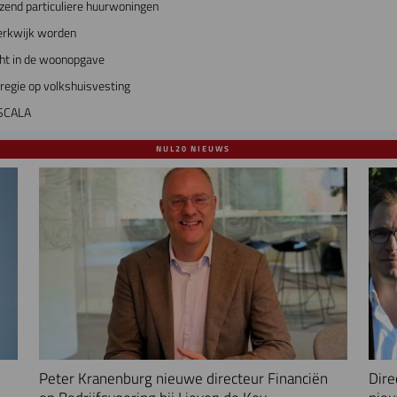
zend particuliere huurwoningen
erkwijk worden
cht in de woonopgave
regie op volkshuisvesting
 SCALA
NUL20 NIEUWS
Peter Kranenburg nieuwe directeur Financiën
Dire