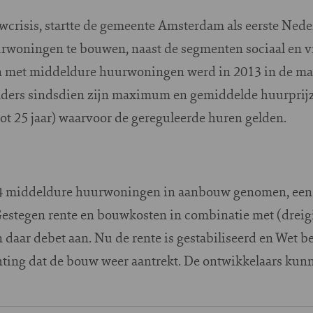
wcrisis, startte de gemeente Amsterdam als eerste Ned
woningen te bouwen, naast de segmenten sociaal en vr
 met middeldure huurwoningen werd in 2013 in de mark
tenders sindsdien zijn maximum en gemiddelde huurpri
t 25 jaar) waarvoor de gereguleerde huren gelden.
14 middeldure huurwoningen in aanbouw genomen, een 
 Gestegen rente en bouwkosten in combinatie met (drei
daar debet aan. Nu de rente is gestabiliseerd en Wet be
ing dat de bouw weer aantrekt. De ontwikkelaars kunn