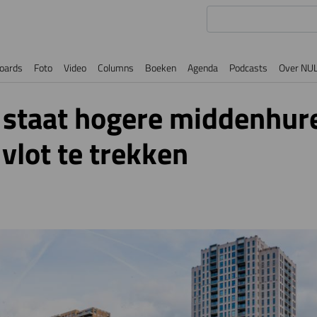
oards
Foto
Video
Columns
Boeken
Agenda
Podcasts
Over NU
staat hogere middenhur
lot te trekken