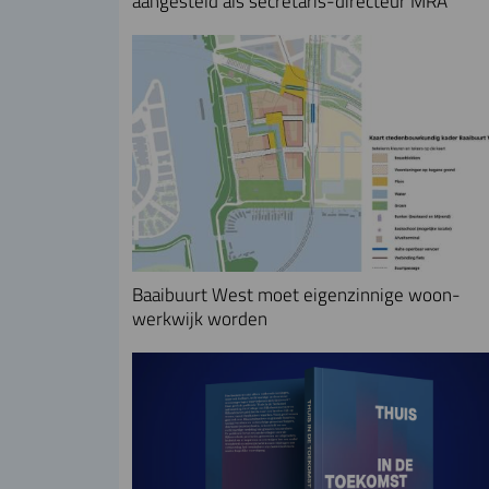
aangesteld als secretaris-directeur MRA
Baaibuurt West moet eigenzinnige woon-
werkwijk worden