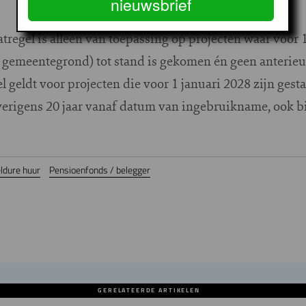
nieuwsbrief
tregel is alleen van toepassing op projecten waar voor 1
 gemeentegrond) tot stand is gekomen én geen anterieu
l geldt voor projecten die voor 1 januari 2028 zijn gest
rigens 20 jaar vanaf datum van ingebruikname, ook bi
ldure huur
Pensioenfonds / belegger
GERELATEERDE ARTIKELEN