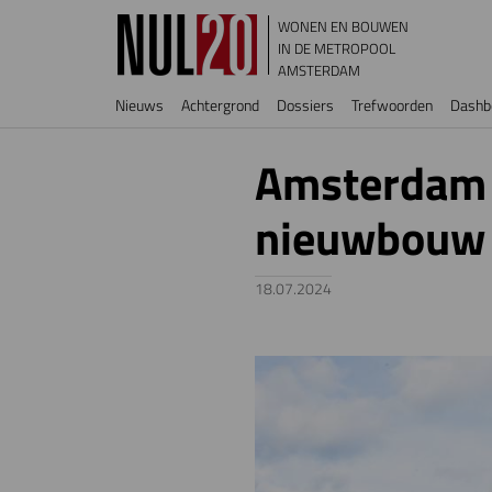
Overslaan en naar de inhoud gaan
WONEN EN BOUWEN
IN DE METROPOOL
AMSTERDAM
Hoofdnavigatie
Nieuws
Achtergrond
Dossiers
Trefwoorden
Dashb
Amsterdam 
nieuwbouw v
18.07.2024
Image