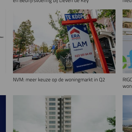
en Bedrijfsvoering bij Lieven de Key
nieu
NVM: meer keuze op de woningmarkt in Q2
RIGO
woni