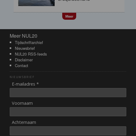
Meer
Meer NUL20
Meer NUL20
Tijdschriftarchief
Nieuwsbrief
NUL20 RSS-feeds
Disclaimer
Contact
NIEUWSBRIEF
E-mailadres *
Voornaam
Achternaam