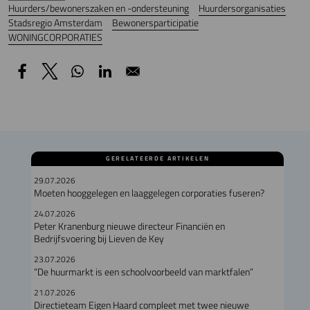
Huurders/bewonerszaken en -ondersteuning
Huurdersorganisaties
Stadsregio Amsterdam
Bewonersparticipatie
WONINGCORPORATIES
GERELATEERDE ARTIKELEN
29.07.2026
Moeten hooggelegen en laaggelegen corporaties fuseren?
24.07.2026
Peter Kranenburg nieuwe directeur Financiën en
Bedrijfsvoering bij Lieven de Key
23.07.2026
“De huurmarkt is een schoolvoorbeeld van marktfalen”
21.07.2026
Directieteam Eigen Haard compleet met twee nieuwe