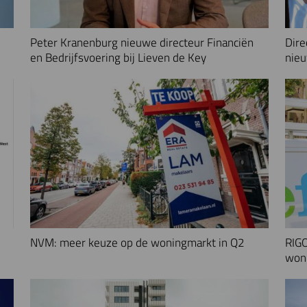
Peter Kranenburg nieuwe directeur Financiën
Dire
en Bedrijfsvoering bij Lieven de Key
nieu
NVM: meer keuze op de woningmarkt in Q2
RIGO
woni