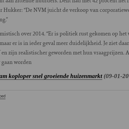
nt aan zittende huurders. Delft had met 42 procent het
ter Hukker: “De NVM juicht de verkoop van corporatiewo
ng.”
mistisch over 2014. “Er is politiek rust gekomen op het
 maar er is in ieder geval meer duidelijkheid. Je ziet d
f en zijn realistischer geworden met hun vraagprijzen. A
r gaan worden
am koploper snel groeiende huizenmarkt
(09-01-20
oed