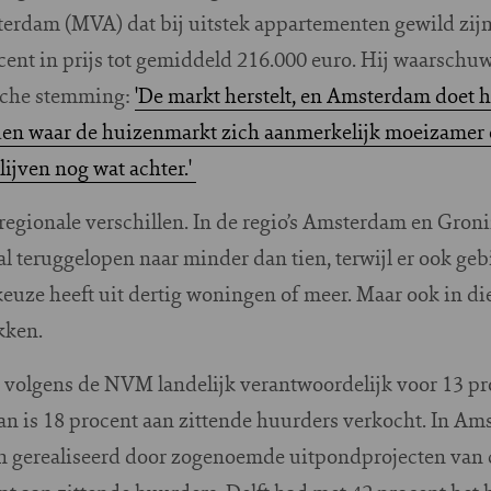
erdam (MVA) dat bij uitstek appartementen gewild zij
ocent in prijs tot gemiddeld 216.000 euro. Hij waarsch
ische stemming:
'De markt herstelt, en Amsterdam doet he
den waar de huizenmarkt zich aanmerkelijk moeizamer 
ijven nog wat achter.'
egionale verschillen. In de regio’s Amsterdam en Groni
al teruggelopen naar minder dan tien, terwijl er ook ge
uze heeft uit dertig woningen of meer. Maar ook in die 
kken.
 volgens de NVM landelijk verantwoordelijk voor 13 pr
n is 18 procent aan zittende huurders verkocht. In Am
n gerealiseerd door zogenoemde uitpondprojecten van 