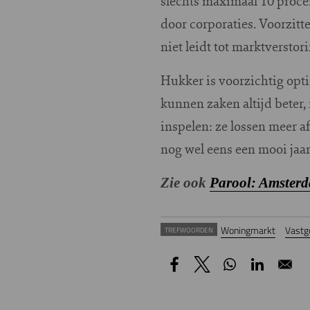
slechts maximaal 10 proce
door corporaties. Voorzit
niet leidt tot marktverstori
Hukker is voorzichtig opti
kunnen zaken altijd beter,
inspelen: ze lossen meer a
nog wel eens een mooi jaa
Zie ook
Parool: Amsterd
Woningmarkt
Vastg
TREFWOORDEN