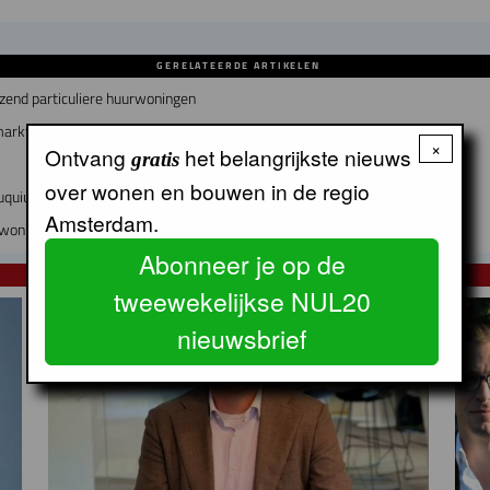
GERELATEERDE ARTIKELEN
zend particuliere huurwoningen
marktfalen”
×
Ontvang
het belangrijkste nieuws
gratis
over wonen en bouwen in de regio
uquiuseiland
Amsterdam.
nwoningen
Abonneer je op de
NUL20 NIEUWS
tweewekelijkse NUL20
nieuwsbrief