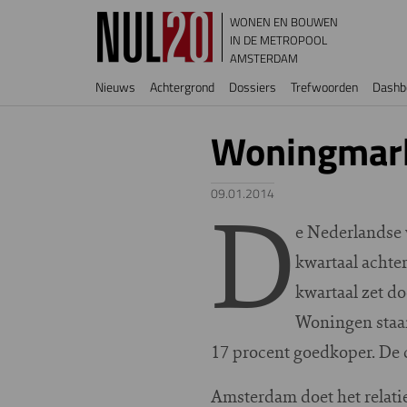
Overslaan en naar de inhoud gaan
WONEN EN BOUWEN
IN DE METROPOOL
AMSTERDAM
Hoofdnavigatie
Nieuws
Achtergrond
Dossiers
Trefwoorden
Dashb
Woningmarkt
D
09.01.2014
e Nederlandse 
kwartaal achter
kwartaal zet d
Woningen staan 
17 procent goedkoper. De
Amsterdam doet het relati