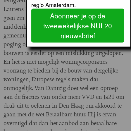
terugverlangen naar de tijd van SP-wethouder
regio Amsterdam.
Laurens Ivens. Volgens Van Dantzig heeft het
Abonneer je op de
geen zin afspraken te maken over
tweewekelijkse NUL20
middenhuurwoningen, simpelweg omdat de
nieuwsbrief
gemeente in dat segment niks kan afdwingen. De
poging om eeuwigdurende middenhuur te
bouwen is eerder op een mislukking uitgelopen.
En het is niet mogelijk woningcorporaties
voorrang te bieden bij de bouw van dergelijke
woningen, Europese regels maken dat
onmogelijk. Van Dantzig doet wel een oproep
aan de fracties van onder meer VVD en Ja21 om
druk uit te oefenen in Den Haag om akkoord te
gaan met de wet Betaalbare huur. Hij is ervan
overtuigd dat dan het aanbod aan betaalbare