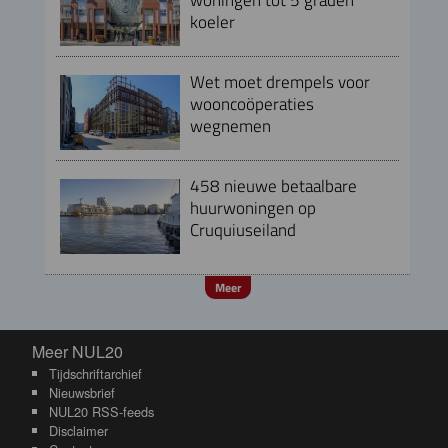
koeler
Wet moet drempels voor
wooncoöperaties
wegnemen
458 nieuwe betaalbare
huurwoningen op
Cruquiuseiland
Meer
Meer NUL20
Meer NUL20
Tijdschriftarchief
Nieuwsbrief
NUL20 RSS-feeds
Disclaimer