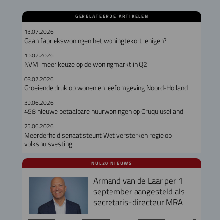
GERELATEERDE ARTIKELEN
13.07.2026
Gaan fabriekswoningen het woningtekort lenigen?
10.07.2026
NVM: meer keuze op de woningmarkt in Q2
08.07.2026
Groeiende druk op wonen en leefomgeving Noord-Holland
30.06.2026
458 nieuwe betaalbare huurwoningen op Cruquiuseiland
25.06.2026
Meerderheid senaat steunt Wet versterken regie op
volkshuisvesting
NUL20 NIEUWS
Armand van de Laar per 1
september aangesteld als
secretaris-directeur MRA