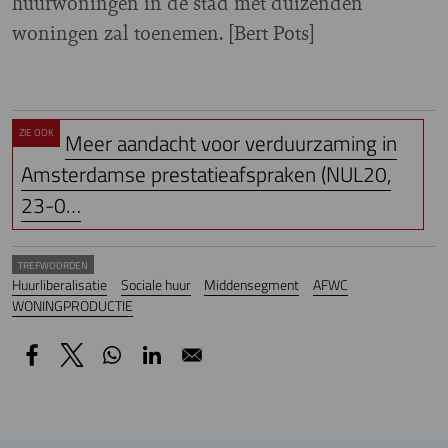
huurwoningen in de stad met duizenden
woningen zal toenemen. [Bert Pots]
ZIE OOK
Meer aandacht voor verduurzaming in
Amsterdamse prestatieafspraken (NUL20,
23-0…
TREFWOORDEN
Huurliberalisatie
Sociale huur
Middensegment
AFWC
WONINGPRODUCTIE