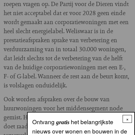
roepen vragen op. De Partij voor de Dieren vindt
het niet acceptabel dat er voor 2028 geen einde
wordt gemaakt aan corporatiewoningen met een
heel slecht energielabel. Weliswaar is in de
prestatieafspraken sprake van verbetering en
verduurzaming van in totaal 30.000 woningen,
dat leidt slechts tot de verbetering van de helft
van de huidige corporatiewoningen met een E-,
F- of G-label. Wanneer de rest aan de beurt komt,
is volslagen onduidelijk.
Ook worden afspraken over de bouw van
huurwoningen voor het middensegment node
gemist. Het ontbreken van afspraken daarover
×
Ontvang
het belangrijkste
gratis
doet raadslid Myron von Gerhardt (VVD) zelfs
nieuws over wonen en bouwen in de