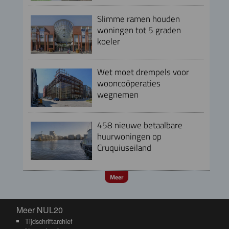
Slimme ramen houden
woningen tot 5 graden
koeler
Wet moet drempels voor
wooncoöperaties
wegnemen
458 nieuwe betaalbare
huurwoningen op
Cruquiuseiland
Meer
Meer NUL20
Meer NUL20
Tijdschriftarchief