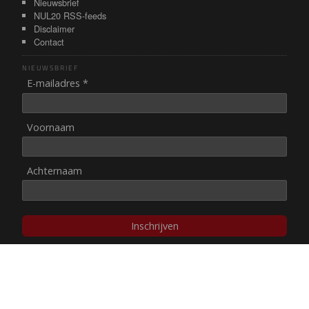
Nieuwsbrief
NUL20 RSS-feeds
Disclaimer
Contact
NIEUWSBRIEF
E-mailadres *
Voornaam
Achternaam
Inschrijven
© NUL20, 2002-heden,
auteursrechten/disclaimer
Stichting NUL20 heeft de
ANBI-status
.
Image