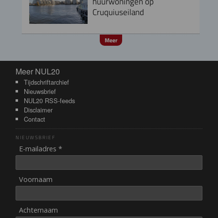
huurwoningen op
Cruquiuseiland
Meer
Meer NUL20
Meer NUL20
Tijdschriftarchief
Nieuwsbrief
NUL20 RSS-feeds
Disclaimer
Contact
NIEUWSBRIEF
E-mailadres *
Voornaam
Achternaam