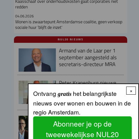
Kaasschaaf over onderhoudskosten gaat corporaties niet
redden
04.06.2026
Wonen is zwaartepunt Amsterdamse coalitie, geen verkoop
sociale huur 'blijft de inzet'
NUL20 NIEUWS
Armand van de Laar per 1
september aangesteld als
secretaris-directeur MRA
Peter Kranenburg nieuwe
directeur Financiën en
×
Ontvang
het belangrijkste
gratis
Bedrijfsvoering bij Lieven de
nieuws over wonen en bouwen in de
Key
regio Amsterdam.
Directieteam Eigen Haard
Abonneer je op de
compleet met twee nieuwe
directeuren
tweewekelijkse NUL20