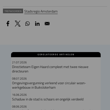
Stadsregio Amsterdam
TREFWOORDEN
GERELATEERDE ARTIKELEN
21.07.2026
Directieteam Eigen Haard compleet met twee nieuwe
directeuren
08.07.2026
Omgevingsvergunning verleend voor circulair woon-
werkgebouw in Buiksloterham
16.06.2026
Schaduw in de stad is schaars en ongelijk verdeeld
08.06.2026