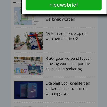
nieuwsbrief
Baaibuurt West moet
eigenzinnige woon-
werkwijk worden
NVM: meer keuze op de
woningmarkt in Q2
RIGO: geen verband tussen
omvang woningcorporatie
en lokale verankering
CRa pleit voor kwaliteit en
verbeeldingskracht in de
woonopgave