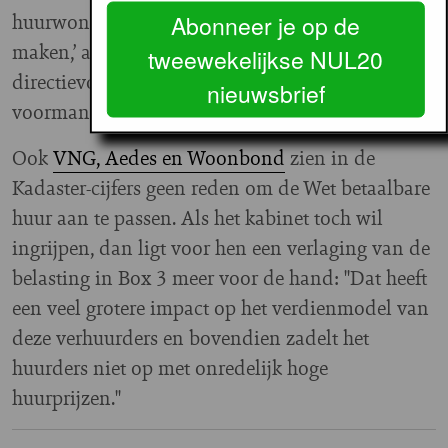
huurwoningen. Zij willen sommetjes kunnen
Abonneer je op de
maken,’ aldus Ronald Huikeshoven,
tweewekelijkse NUL20
directievoorzitter bij ontwikkelaar AM en
nieuwsbrief
voorman van Neprom, in het FD.
Ook
VNG, Aedes en Woonbond
zien in de
Kadaster-cijfers geen reden om de Wet betaalbare
huur aan te passen. Als het kabinet toch wil
ingrijpen, dan ligt voor hen een verlaging van de
belasting in Box 3 meer voor de hand: "Dat heeft
een veel grotere impact op het verdienmodel van
deze verhuurders en bovendien zadelt het
huurders niet op met onredelijk hoge
huurprijzen."