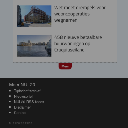
Wet moet drempels voor
wooncoöperaties
wegnemen
458 nieuwe betaalbare
huurwoningen op
Cruquiuseiland
Meer
Meer NUL20
Meer NUL20
Tijdschriftarchief
Nieuwsbrief
NUL20 RSS-feeds
Disclaimer
Contact
NIEUWSBRIEF