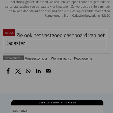
Toelichting grafiek: de trend van aan- en verkopen toont het gemiddelde
aantal transacties van de laatste vier kwartalen. Zo worden de cijfers minder
beïnvloed door dalingen en stijgingen die elk jaar op dezelfde momenten
terugkomen. Bron: Kadaster/bewerking NUL20
ZIE OOK
Zie ook het vastgoed dashboard van het
Kadaster
Vrijesectorhuur
Woningmarkt
Koopwoning
TREFWOORDEN
GERELATEERDE ARTIKELEN
23.07.2026