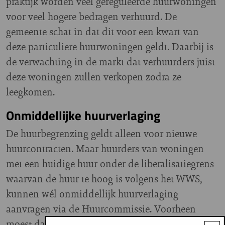
praktijk worden veel gereguleerde huurwoningen
voor veel hogere bedragen verhuurd. De
gemeente schat in dat dit voor een kwart van
deze particuliere huurwoningen geldt. Daarbij is
de verwachting in de markt dat verhuurders juist
deze woningen zullen verkopen zodra ze
leegkomen.
Onmiddellijke huurverlaging
De huurbegrenzing geldt alleen voor nieuwe
huurcontracten. Maar huurders van woningen
met een huidige huur onder de liberalisatiegrens
waarvan de huur te hoog is volgens het WWS,
kunnen wél onmiddellijk huurverlaging
aanvragen via de Huurcommissie. Voorheen
moest dat binnen zes maanden. Nu mag dat ook