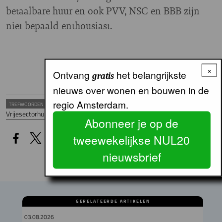
betaalbare huur en ook PVV, NSC en BBB zijn
niet bepaald enthousiast.
×
Ontvang
het belangrijkste
gratis
nieuws over wonen en bouwen in de
regio Amsterdam.
TREFWOORDEN
Vrijesectorhuur
METROPOOLREGIO - MRA
Woningmarkt
Abonneer je op de
tweewekelijkse NUL20
nieuwsbrief
GERELATEERDE ARTIKELEN
03.08.2026