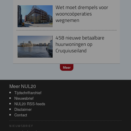
Wet moet drempels voor
wooncoöperaties
wegnemen
458 nieuwe betaalbare
huurwoningen op
Cruquiuseiland
Meer
Meer NUL20
Meer NUL20
Tijdschriftarchief
Nieuwsbrief
NUL20 RSS-feeds
Disclaimer
Contact
NIEUWSBRIEF