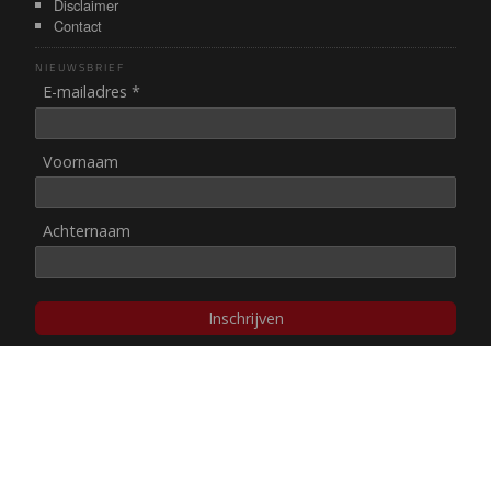
Disclaimer
Contact
NIEUWSBRIEF
E-mailadres *
Voornaam
Achternaam
Inschrijven
© NUL20, 2002-heden,
auteursrechten/disclaimer
Stichting NUL20 heeft de
ANBI-status
.
Image