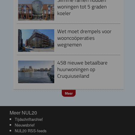
woningen tot 5 graden
koeler
Wet moet drempels voor
wooncoöperaties
wegnemen
458 nieuwe betaalbare
huurwoningen op
Cruquiuseiland
Meer
Meer NUL20
Meer NUL20
Tijdschriftarchief
Nieuwsbrief
NUL20 RSS-feeds