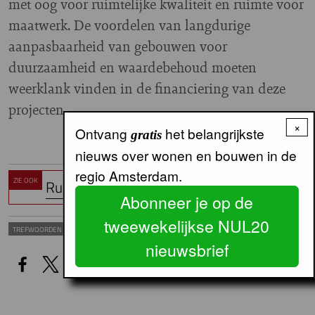
met oog voor ruimtelijke kwaliteit en ruimte voor
maatwerk. De voordelen van langdurige
aanpasbaarheid van gebouwen voor
duurzaamheid en waardebehoud moeten
weerklank vinden in de financiering van deze
projecten.
×
Ontvang
het belangrijkste
gratis
nieuws over wonen en bouwen in de
regio Amsterdam.
ZIE OOK
Ruimte voor wonen
Abonneer je op de
tweewekelijkse NUL20
ENERGIE & VERDUURZAMING
WONINGPRODUCTIE
TREFWOORDEN
nieuwsbrief