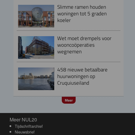
Slimme ramen houden
woningen tot 5 graden
koeler
Wet moet drempels voor
wooncoöperaties
wegnemen
458 nieuwe betaalbare
huurwoningen op
Cruquiuseiland
Meer
Meer NUL20
Meer NUL20
Tijdschriftarchief
Nieuwsbrief