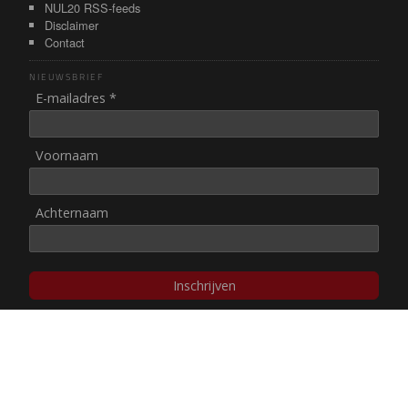
NUL20 RSS-feeds
Disclaimer
Contact
NIEUWSBRIEF
E-mailadres *
Voornaam
Achternaam
Inschrijven
© NUL20, 2002-heden,
auteursrechten/disclaimer
Stichting NUL20 heeft de
ANBI-status
.
Image