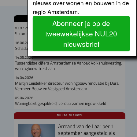
nieuws over wonen en bouwen in de
regio Amsterdam.
GERELATEERDE ARTIKELEN
Abonneer je op de
03.07.2026
tweewekelijkse NUL20
Slimme ramen houden woningen tot 5 graden koeler
nieuwsbrief
16.06.2026
Schaduw in de stad is schaars en ongelijk verdeeld
14.05.2026
Tussentijdse cijfers Amsterdamse Aanpak Volkshuisvesting:
woningbouw trekt aan
14.04.2026
Martijn Leijdekker directeur woningbouwrenovatie bij Dura
Vermeer Bouw en Vastgoed Amsterdam
09.04.2026
Woningbezit gespikkeld, verduurzamen ingewikkeld
NUL20 NIEUWS
Armand van de Laar per 1
september aangesteld als