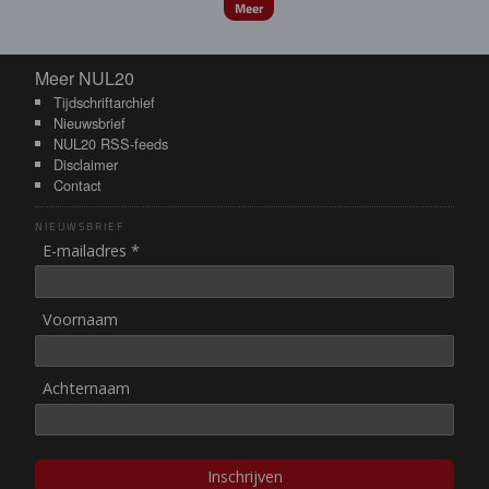
Meer
Meer NUL20
Meer NUL20
Tijdschriftarchief
Nieuwsbrief
NUL20 RSS-feeds
Disclaimer
Contact
NIEUWSBRIEF
E-mailadres *
Voornaam
Achternaam
Inschrijven